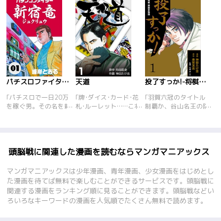
パチスロファイター新宿竜
天道
投了すっか!-将棋奨励会物語-
｢パチスロで一日20万
｢牌･ダイス･カード･花
｢羽賀六冠のタイトル
を稼ぐ男。その名を新
札･ルーレット……これ
制覇か、谷山名王の防
宿竜!奴に狙われたホ
ら5つのギャンブル全
衛か、大注目の対局中
ールは甚大な被害を被
てを制覇し\"ザ･ビッ
に記録係がまさかの居
ると言われる程、警戒
グ･ファイブ･ギャンブ
眠りをしていた。彼の
されている。新宿竜を
ラー\"と呼ばれる男、
名は奨励会6年目の田
止める為、設定師が勝
それが天道翔!!｢ギャン
村一平。結果、対局は
頭脳戦に関連した漫画を読むならマンガマニアックス
負を挑んできた。
ブルには命を賭ける｣
羽賀の勝利に終わった
がモットーの天道が今
が、一平は谷山にも勝
マンガマニアックスは少年漫画、青年漫画、少女漫画をはじめとし
日も戦う!!
利への手があったと発
た漫画を待てば無料で楽しむことができるサービスです。頭脳戦に
言。誰も気づけなかっ
関連する漫画をランキング順に見ることができます。頭脳戦などい
たその一手に周囲は驚
ろいろなキーワードの漫画を人気順でたくさん無料で読めます。
嘆する…!!