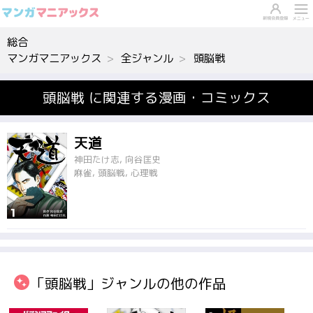
総合
マンガマニアックス
全ジャンル
頭脳戦
頭脳戦 に関連する漫画・コミックス
天道
神田たけ志, 向谷匡史
麻雀, 頭脳戦, 心理戦
「頭脳戦」ジャンルの他の作品