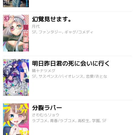
幻覚見せます。
月代
SF, ファンタジー, ギャグ/コメディ
明日昨日君の死に会いに行く
晴十ナツメグ
SF, サスペンス/バイオレンス, 恋愛/おとな
分裂ラバー
さわむらリョウ
ラブコメ, 青春/ラブコメ, 高校生, 学園, SF