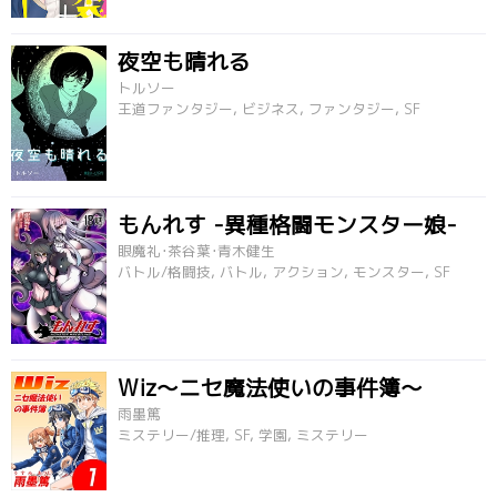
夜空も晴れる
トルソー
王道ファンタジー, ビジネス, ファンタジー, SF
もんれす -異種格闘モンスター娘-
眼魔礼･茶谷葉･青木健生
バトル/格闘技, バトル, アクション, モンスター, SF
Wiz～ニセ魔法使いの事件簿～
雨墨篤
ミステリー/推理, SF, 学園, ミステリー