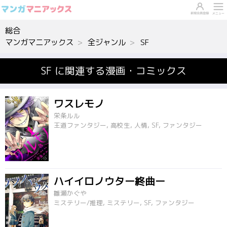
総合
マンガマニアックス
全ジャンル
SF
SF に関連する漫画・コミックス
ワスレモノ
栄条ルル
王道ファンタジー, 高校生, 人情, SF, ファンタジー
ハイイロノウター終曲ー
雛瀬かぐや
ミステリー/推理, ミステリー, SF, ファンタジー