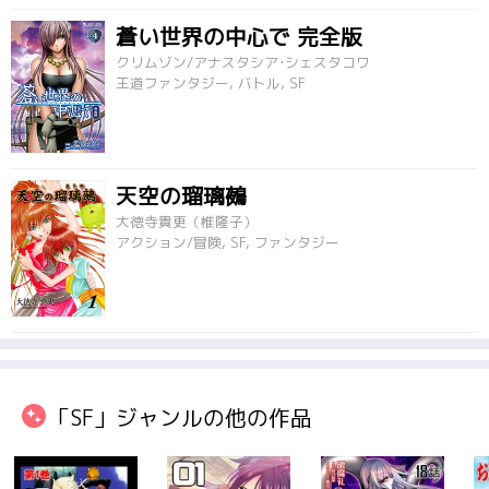
蒼い世界の中心で 完全版
クリムゾン/アナスタシア･シェスタコワ
王道ファンタジー, バトル, SF
天空の瑠璃鵺
大徳寺貴更（椎隆子）
アクション/冒険, SF, ファンタジー
「SF」ジャンルの他の作品