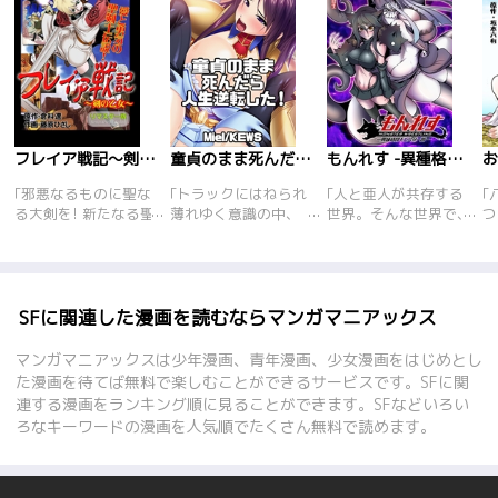
フレイア戦記～剣の乙女～[リマスター版]
童貞のまま死んだら人生逆転した!
もんれす -異種格闘モンスター娘-
｢邪悪なるものに聖な
｢トラックにはねられ
｢人と亜人が共存する
｢
る大剣を! 新たなる聖
薄れゆく意識の中、
世界。そんな世界で、
つ
剣士の誕生! 原作･倉科
｢女｣の事を考えてい
モンスター娘たちによ
気
遼、作画･藤原ひさし
た。俺は童貞のまま死
るプロレス興行｢モン
指
が挑むヒロイックファ
ぬのか…来世ではイイ
スターレスリング｣が
ラ
ンタジー! 神代より時
女とヤりまくりたい
大流行していた――ケ
レ
が流れ、いまだ戦乱収
な…。気が付いた時、
ルベロス種亜人のチロ
が
SFに関連した漫画を読むならマンガマニアックス
まらぬ時代――。東方
俺は牢屋にいた。やが
ルはプロのモンレスラ
ま
に興った暴虐王が支配
て現れた巨乳美女に引
ーに憧れて、デビュー
軍
マンガマニアックスは少年漫画、青年漫画、少女漫画をはじめとし
する帝国に西方の小さ
き立てられ屋外に出さ
試験に挑未続けている
た
た漫画を待てば無料で楽しむことができるサービスです。SFに関
な国々は、なす術もな
れると、そこには大勢
が現在15連敗中…この
師
連する漫画をランキング順に見ることができます。SFなどいろい
く次々と侵略されてい
の美女達が集まってい
ままでは年内に団体を
ね
ろなキーワードの漫画を人気順でたくさん無料で読めます。
った。だが、この狂気
た! これが俺の来世な
追い出されてしまう!?
水
の侵略に抵抗の意を固
のか!? ──｢男性｣とい
は
めた可憐な乙女がいた
う存在が無い異世界
ポ
―。まだあどけなさの
で、絶対権力者として
た