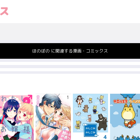
ほのぼの に関連する漫画・コミックス