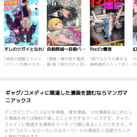
オレのツガイとなれ!
自殺探偵～自殺パーティーにようこそ～
Rock'n爆音
｢漆黒の猫騎士でメイ
｢捜査一課の若き警部
｢超ワルたちの集まる
｢
ンクーンの黒べえが、
補 福ノ神なのかと死に
森熊高校に入ってきた
の
美少女飼い主のナツの
たがりの男の子祝くん
のは、正木組組長の息
こ
魔法で、人間になれち
の自殺の経験と知識
子･正木梅。暴走族｢凶
っ
ゃった。だけど、使え
で、偽装事件を暴くア
愛連合｣を築いた伝説
デ
る能力は発情のみ!? そ
ンビバレンスサスペン
の正木兄弟の3番目だ
症
れでもいい! オレの夢
スコメディ! 今回は集
った。梅の幼馴染みの
の
ギャグ/コメディに関連した漫画を読むならマンガマ
はナツとツガイになる
団自殺のおとり捜査
真穂は一緒に東大に入
ニアックス
ことだ。フェレットの
に…祝福コンビが挑む!
る約束をしており、東
ハナもナイスボディで
大合格を果たしての再
マンガマニアックスは少年漫画、青年漫画、少女漫画をはじめとし
悪くはないけど、、、
会を心待ちにしていた
た漫画を待てば無料で楽しむことができるサービスです。ギャグ/
ああっ、男の本能が大
が、梅の方はとうにそ
コメディに関連する漫画をランキング順に見ることができます。ギ
爆発するぅっ!!!
んな約束は忘れてい
ャグ/コメディなどいろいろなキーワードの漫画を人気順でたくさ
る。改造バイクで学校
に乗りつけたり、一年
ん無料で読めます。