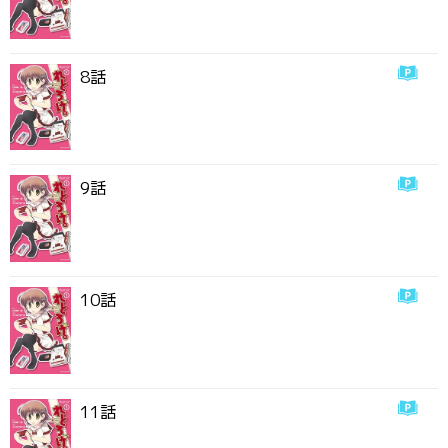
8話
9話
10話
11話