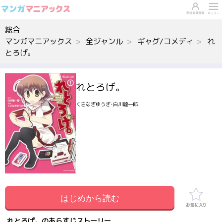
総合
マンガマニアックス
全ジャンル
ギャグ/コメディ
れ
とろげ。
れとろげ。
くさなぎゆうぎ･白川嘘一郎
はじめから読む
れとろげ。のあらすじストーリー