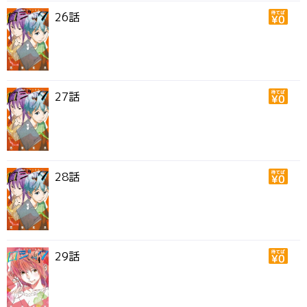
26話
27話
28話
29話