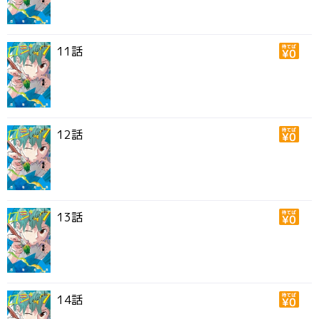
11話
12話
13話
14話