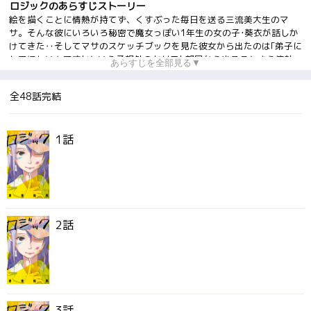
ロジックのあらすじストーリー
絵を描くことに情熱が持てず、くすぶった毎日を送る三流美大生のマ
サ。そんな彼にいろいろ秘密で魔女っぽい1年生の女の子･葵衣が話しか
けてきた‥そしてマサのスケッチブックを見た彼女から出たのは｢弟子に
してほしいんです!｣という予想外のセリフ! 部屋から出ることさえ億劫
あらすじを全部見る▼
だった少年は、葵衣との出会いをキッカケにもう一度絵と向き合うこと
が出来るのか? 魔女に魔法をかけられた、とある美大生の青春が今はじ
全48話完結
まる!
1話
2話
3話