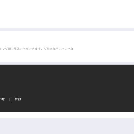
キング順に見ることができます。グルメなどいろいろな
わせ
解約