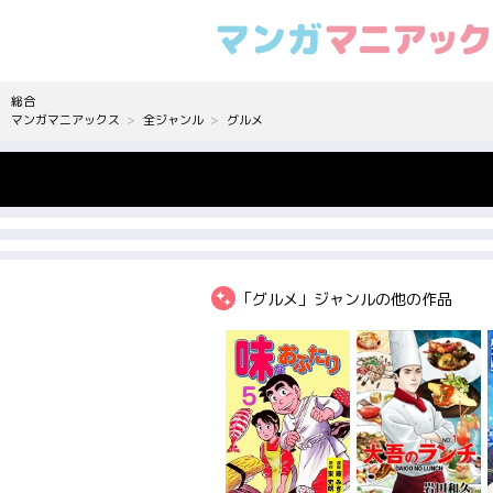
総合
マンガマニアックス
全ジャンル
グルメ
「グルメ」ジャンルの他の作品