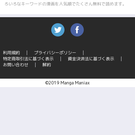
ろいろなキーワードの漫画を人気順でたくさん無料で読めます。
利用規約
プライバシーポリシー
特定商取引法に基づく表示
資金決済法に基づく表示
お問い合わせ
解約
©2019 Manga Maniax