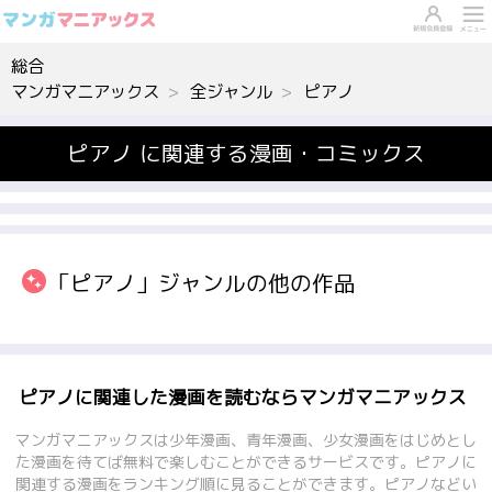
総合
マンガマニアックス
全ジャンル
ピアノ
ピアノ に関連する漫画・コミックス
「ピアノ」ジャンルの他の作品
ピアノに関連した漫画を読むならマンガマニアックス
マンガマニアックスは少年漫画、青年漫画、少女漫画をはじめとし
た漫画を待てば無料で楽しむことができるサービスです。ピアノに
関連する漫画をランキング順に見ることができます。ピアノなどい