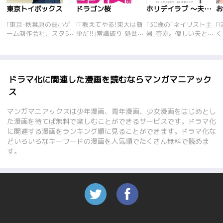
東京トイボックス
ドラゴン桜
ホリデイラブ ～夫婦間恋愛～
｢東京･秋葉原の弱小ゲ
｢｢教えてやる!東大は簡
｢30歳の｢ネイリスト主
｢
ーム制作会社、スタジ
単だ!!｣常識破り 処世
婦｣杏寿。優しい夫と
く
オG3。社長は｢面白い
術。弁護士･桜木によ
子供にも恵まれ、幸せ
隣
ゲーム｣を作ることに
る落ちこぼれ高校の再
な毎日を送っていた。
ん
全てを賭ける男･天川
建計画、その内容は東
そんなある日、見知ら
ゃ
太陽。東京･大手町の
大合格者100人!!日本
ぬ男からかかってきた
生
大企業のキャリアOL、
のルールは東大を出た
一本の電話が、その全
ん
ドラマ化に関連した漫画を読むならマンガマニアック
月山星乃。その仕事ぶ
やつが作っている。だ
てを壊し始める……!!
壁
ス
りは誰もが認めるやり
から……東大に入れ!!
関
手。そんな二人がある
もっとも効率的な学習
マンガマニアックスは少年漫画、青年漫画、少女漫画をはじめとし
日最悪な出会いを果た
法を教えよう!!<東大
た漫画を待てば無料で楽しむことができるサービスです。ドラマ化
し、その上月山がG3を
入試の秘訣>その1:1年
に関連する漫画をランキング順に見ることができます。ドラマ化な
立て直すべく出向させ
間しか時間がないな
どいろいろなキーワードの漫画を人気順でたくさん無料で読めま
られることに!! ｢売れ
ら、東大理科一類を目
るゲーム｣を求める月
指せ!!その2:まずは国
す。
山と理想を追求する太
語の勉強をせよ!!その
陽、そして大手ゲーム
3:古典･漢文で得点を
会社による画策…。働
稼げ!!その4:古典･漢文
くオトナたちの青春を
は、マンガを使って勉
描く熱血ゲーム業界物
強しろ!!その5:脳を効
語。｢大東京トイボッ
率よく使え! 記憶もの
クス｣へと続く原点、
は寝る前に!!
ここにスタート!