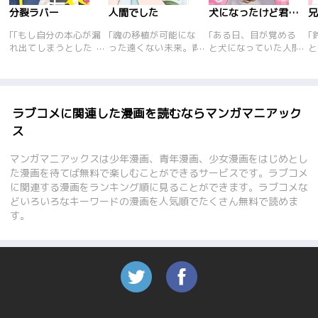
分裂ラバー
人間でした
犬になったけど君に恋してる
兄
｢｢もし自分の本心が漏
｢魂の移植が可能にな
｢ある日、目が覚める
｢
れ出てしまうとした
った遠くない未来。青
と犬になっていた人間
と
ら、オレは誰にどんな
空に咲きほこる、ひま
の男の子。｢マロン｣と
子
気持ちを伝えるのだろ
わりのような彼と出会
名付けられ麻倉家にも
普
う…｣フマンやガマンを
った私。ずっとそばで
らわれる事に。麻倉家
は
溜めすぎると、代わり
笑い合えると思ってい
には美人母と可愛い姉
本
に自分の分身が欲望を
た、あの八月、だけ
妹がいて、幸せな生活
う
ラブコメに関連した漫画を読むならマンガマニアック
満たしてしまう病、
ど……。ひと夏を駆け
が始まる。しかし気に
が
ス
｢分裂シンドローム｣。
ぬけた二人の思い出
なるのは自分が人間だ
男
病を恐れる高校一年
を、瑞々しい感性で描
った頃の事。記憶がぼ
が
マンガマニアックスは少年漫画、青年漫画、少女漫画をはじめとし
生･マコトは、同じク
くSF青春ラブストーリ
んやりしていて、微か
た
た漫画を待てば無料で楽しむことができるサービスです。ラブコメ
ラスの汐音(しおん)に
ー。
にしか思い出せないの
抱
に関連する漫画をランキング順に見ることができます。ラブコメな
｢好き｣の気持ちを伝え
だ。ただ姉妹のお姉ち
り
どいろいろなキーワードの漫画を人気順でたくさん無料で読めま
られずにモヤモヤを溜
ゃんの方は、以前から
う
めていた…。そんなあ
知っている気がした。
ね
す。
る日、マコトの目の前
またお姉ちゃんも、マ
仲
で汐音が｢分裂シンド
ロンに初めて会ってす
ょ
ローム｣を発症!しかも
ぐに不思議な運命を感
生
現れたのはとんでもな
じていた。一体二人は
な
い分身で…?この世界
どういう関係だったの
な
で想いは隠せない――
か!? そして彼はなぜ、
常
欲望MAX!分裂系ラブ
犬に変身していたの
ョ
コメ、開幕!
か?
ィ