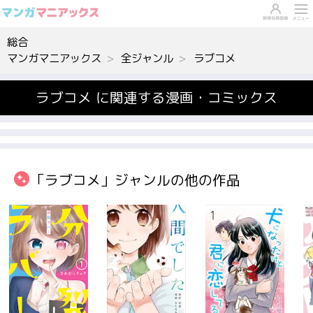
総合
マンガマニアックス
全ジャンル
ラブコメ
ラブコメ に関連する漫画・コミックス
「ラブコメ」ジャンルの他の作品