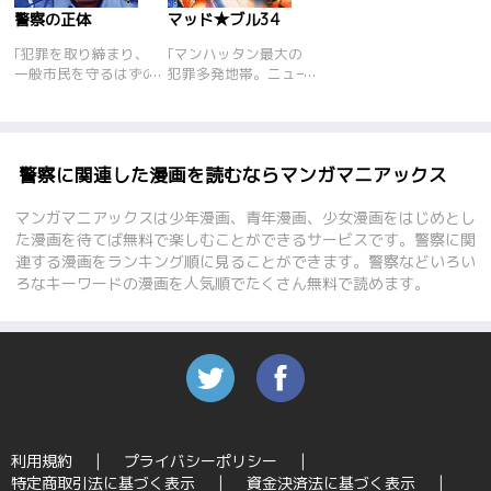
警察の正体
マッド★ブル34
｢犯罪を取り締まり、
｢マンハッタン最大の
一般市民を守るはずの
犯罪多発地帯。ニュー
「治安の番人」による
ヨーク市警の新人エリ
狂気の所業の
ート警官のダイザブロ
数々！ “ゴッドハン
ー･エディ･伴が組んだ
ド”と呼ばれた最凶最
コンビの相手は、なん
悪刑事の凶状人生、暴
とスリーピー･ジョン･
警察に関連した漫画を読むならマンガマニアックス
排条例が施行された本
エスティースという大
当の目的、警察組織最
男の札付きコップであ
マンガマニアックスは少年漫画、青年漫画、少女漫画をはじめとし
後のタブー“シレン”捜
った。スリーピーの過
た漫画を待てば無料で楽しむことができるサービスです。警察に関
査員、大阪府警察「情
激な言動に反発するダ
連する漫画をランキング順に見ることができます。警察などいろい
報漏えい事件」の全真
イザブローであった
ろなキーワードの漫画を人気順でたくさん無料で読めます。
相、裏捜査“心霊捜
が…。そんな中で一人
査”の実態、北九州・
歩きの女の子がレイプ
小倉でっちあげ事件を
される事件が連続発
追う……etc. 国家権力
生…!!
を隠れ蓑にやりたい放
題の極悪警官たちの手
口を暴露する
――！！ 「正義」と
は一体、何なのか。こ
利用規約
プライバシーポリシー
れを読んでもアナタは
特定商取引法に基づく表示
資金決済法に基づく表示
警察を信じることがで