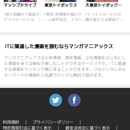
マッシブドライブ
東京トイボックス
大東京トイボックス【デジタルリマスター版】
｢巷で話題の『叛逆の
｢東京･秋葉原の弱小ゲ
｢クリエイターたちの
デスペラード』は、プ
ーム制作会社、スタジ
魂を揺さぶる熱血ゲー
レイヤー同士が仲間と
オG3。社長は｢面白い
ム業界群像劇『大東京
なり、チームバトルを
ゲーム｣を作ることに
トイボックス』が、<
行うソーシャルゲーム
全てを賭ける男･天川
デジタルリマスター版
だ。しかし、人気があ
太陽。東京･大手町の
>として復活!
るにも関わらずサービ
大企業のキャリアOL、
<br>『東京トイボク
ITに関連した漫画を読むならマンガマニアックス
ス終了が決定し、期限
月山星乃。その仕事ぶ
シーズ』へと続く起源
は残すところあと一週
りは誰もが認めるやり
の物語を、しかと見届
マンガマニアックスは少年漫画、青年漫画、少女漫画をはじめとし
間となった。主人公の
手。そんな二人がある
けよ!!<br>※デジタル
た漫画を待てば無料で楽しむことができるサービスです。ITに関連
女子高校生・姫子も携
日最悪な出会いを果た
リマスター版では、当
する漫画をランキング順に見ることができます。ITなどいろいろな
帯を片手に『叛逆のデ
し、その上月山がG3を
時の生原稿データから
キーワードの漫画を人気順でたくさん無料で読めます。
スペラード』に夢中に
立て直すべく出向させ
電子書籍用にデータを
なっている一人で、チ
られることに!! ｢売れ
フルリメイク。巻末に
ームが解散してしまう
るゲーム｣を求める月
は、当時の秘蔵ネーム
ことに不安を覚えてい
山と理想を追求する太
を一部収録しておりま
た。そんな中、『叛逆
陽、そして大手ゲーム
す<br><br><1巻あら
のデスペラード』の運
会社による画策…。働
すじ><br>ゲームクリ
営から、突然サービス
くオトナたちの青春を
エイターを目指す元気
を続行するお知らせが
描く熱血ゲーム業界物
な関西娘･百田モモ。
発表される……。チー
語。｢大東京トイボッ
かろうじて採用された
利用規約
プライバシーポリシー
ムが解散しなくても良
クス｣へと続く原点、
のは、あの天川太陽の
特定商取引法に基づく表示
資金決済法に基づく表示
いことに喜ぶ姫子は、
ここにスタート!
いるゲーム制作会社･