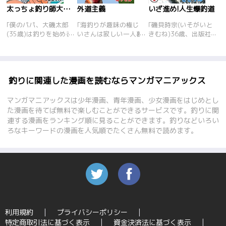
太っちょ釣り師大磯太郎
外道主義
いざ進め!人生爆釣道
｢僕のパパ、大磯太郎
｢海釣りが趣味の権じ
｢磯貝時宗(いそがいと
(35歳)は釣りを始める
いさんは寂しい一人暮
きむね)36歳、出版社
前は、ヒラ社員のボー
らし。そんな彼に知り
に勤めるサラリーマ
っとしたさえないデブ
合いの女子高生･舞が
ン……ではあります
だったんです…。いい
世話を焼きに来るのだ
が、ある日出社したと
人なだけで、出世なん
が、実は彼女には……
ころ、なんと雑誌編集
かするわけがないって
(権じいさんとチョー
部が解散!動揺する時
釣りに関連した漫画を読むならマンガマニアックス
ママが言ってた。会社
女子高生 1巻収録)。釣
宗に誘いをかけてくれ
では｢ふとっちょさん｣
り仲間の部長に自分だ
た他社の｢釣師倶楽部｣
マンガマニアックスは少年漫画、青年漫画、少女漫画をはじめとし
と呼ばれ何をやっても
けのくつろぎ空間(隠
編集部に移ることに。
た漫画を待てば無料で楽しむことができるサービスです。釣りに関
無気力だったパパが、
れ家)を自慢され、自
移籍初日、いきなり若
連する漫画をランキング順に見ることができます。釣りなどいろい
釣りを始めて、少しず
分も隠れ家を持とうと
手の堀田とともに真鶴
ろなキーワードの漫画を人気順でたくさん無料で読めます。
つだけどいきいきと輝
計画するサラリーマン
へ取材。イサキの大物
いて見えてきた!そん
の宇高。家族に内緒で
を狙う時宗は、やる気
なパパが海釣りに魅了
バイトを始めるが……
のない堀田に対して一
されたワケとは…!?釣
(男の隠れ家 2巻収
喝する――! 釣り雑誌
りダイエットは成功す
録)。理想と現実との
の編集部を舞台に、
るのか…!?釣った魚は
落差にいら立ちを抱え
様々な魚の仕掛けや釣
美味しく食べる!魚の
た新婚OL･浩美。そん
り方と、そして人と人
さばき方講座まで収録
な中、部下の林葉に誘
との関わりまで描く人
したサラリーマン海釣
われ二人きりで釣りに
情派フィッシングロマ
利用規約
プライバシーポリシー
り漫画の決定版!釣り
出かけ、その後デート
ン! 表題作シリーズ7話
特定商取引法に基づく表示
資金決済法に基づく表示
初心者にもわかりやす
する事になり……(釣っ
の他『およげ大空』