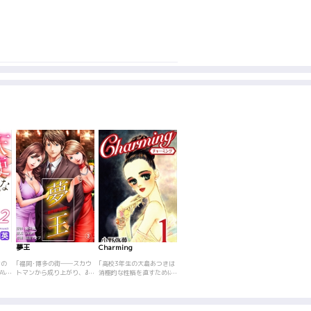
夢王
Charming
芸能人の禁断事件史
ザ・ビジネス
ンの
｢福岡･博多の街――スカウ
｢高校3年生の大島あつきは
｢Ａ〇Ｋの週刊誌ゴシップ報
｢メンタリスト
AV
トマンから成り上がり、あ
消極的な性格を直すために
道の舞台裏や、ファンを死
としての顔も持
る
まねく夜の店に女性を派遣
モデルの仕事を始めて6
に追いやった!?Ｔ・Ｋの鬼
（ネゴシエータ
につ
し、彼なくして博多のネオ
年。｢かわいいと言われなく
畜な言動、素顔は犯罪者
渉・・・相手の
彼女
ン街は立ちゆかないとも言
なったら、あなたはオシマ
の“いいひと”がウリの嘘つ
ってどんな取引
保育
われ、伝説とまで呼ばれた
イよ｣と、事務所の社長にキ
きタレント、エンコ―相手
せる、不可能を