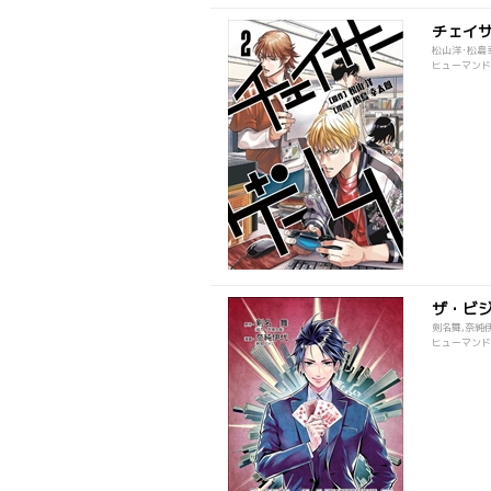
チェイ
松山洋･松島
ヒューマンドラ
ザ・ビ
剣名舞,奈純
ヒューマンドラ