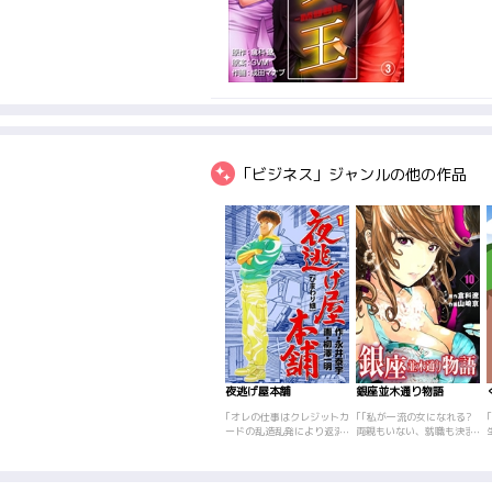
「ビジネス」ジャンルの他の作品
夜逃げ屋本舗
銀座並木通り物語
｢オレの仕事はクレジットカ
｢｢私が一流の女になれる?
ードの乱造乱発により返済
両親もいない、就職も決ま
不能に陥ったバカども
らない、生きるのに精いっ
の、“夜逃げ”を手助けする
ぱいのこの私が…?｣大学4
運送屋。サラ金蟻地獄にも
年の夏、必死に就職活動に
がき苦しむ奴らを、迅速か
励むものの一つも内定が取