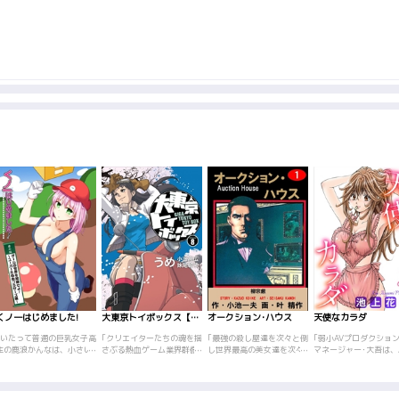
くノ一はじめました!
大東京トイボックス【デジタルリマスター版】
オークション･ハウス
天使なカラダ
｢いたって普通の巨乳女子高
｢クリエイターたちの魂を揺
｢最強の殺し屋達を次々と倒
｢弱小AVプロダクショ
生の鹿浪かんなは、小さい
さぶる熱血ゲーム業界群像
し世界最高の美女達を次々
マネージャー･大吾は、
ころからの憧れだった忍者
劇『大東京トイボックス』
と虜にする男･柳宗厳(りゅ
界の女神を探し奔走す
のアルバイトに、唯一でき
が、<デジタルリマスター
う そうげん)の表の顔は、
日々。そんな大吾の前
る高等忍術｢分身の術｣を面
版>として復活!<br>『東京
一流美術鑑定家。そして天
いに運命の女の子が! 
接で披露し、見事合格す
トイボクシーズ』へと続く
才贋作家という裏の顔も持
は抜群のボディを持つ