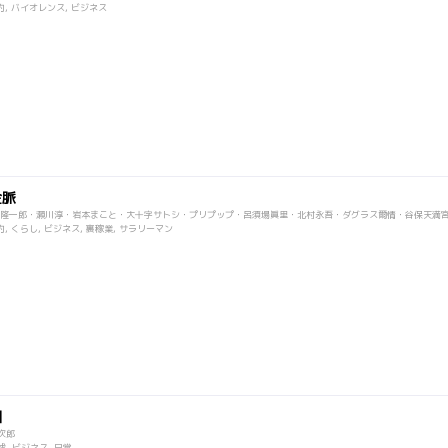
, バイオレンス, ビジネス
金脈
隆一郎・瀬川淳・岩本まこと・大十字サトシ・プリプップ・呂須場眞里・北村永吾・ダグラス爾情・谷保天満
, くらし, ビジネス, 裏稼業, サラリーマン
団
次郎
球, ビジネス, 日常