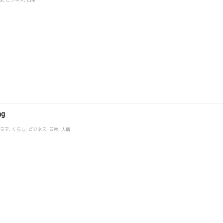
ng
マ, くらし, ビジネス, 日常, 人情