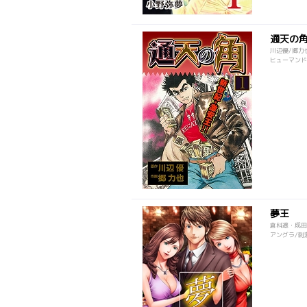
通天の
川辺優/郷力
ヒューマンドラ
夢王
倉科遼・成田
アングラ/刺激