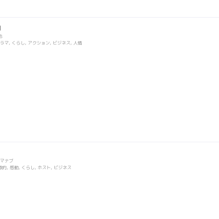
角
也
マ, くらし, アクション, ビジネス, 人情
マナブ
的, 感動, くらし, ホスト, ビジネス