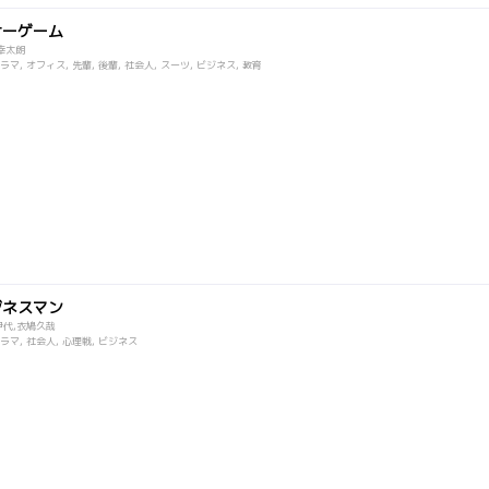
サーゲーム
幸太朗
マ, オフィス, 先輩, 後輩, 社会人, スーツ, ビジネス, 教育
ジネスマン
伊代,衣鳩久哉
マ, 社会人, 心理戦, ビジネス