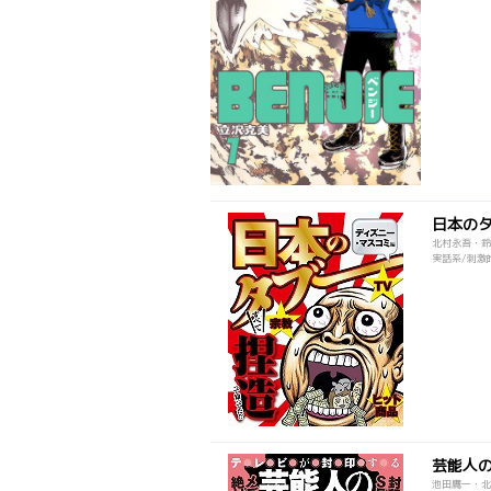
日本の
北村永吾・鈴
実話系/刺激的
芸能人
池田鷹一・北