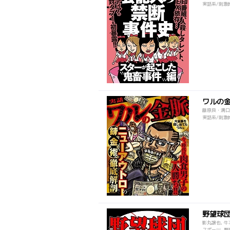
実話系/刺激的
ワルの
藤原良・溝口
実話系/刺激的
野望球
影丸譲也, 牛
スポーツ, 野