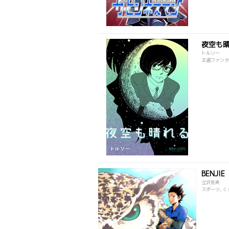
夜空も
トルソー
王道ファンタジ
BENJIE
立沢克美
スポーツ, く