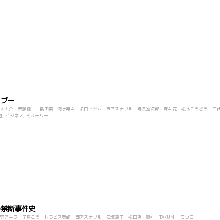
タブー
木大介・安藤健二・長田要・清水芽々・多田イサム・西アズナブル・猪俣進次郎・麻々花・松本こうどう・三
, ビジネス, ミステリー
の禁断事件史
野アキヲ・子原こう・トラビス奥崎・西アズナブル・石塚恵子・松田望・龍神・TAKUMI・てつこ