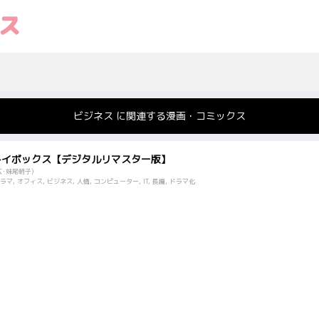
ビジネス に関連する漫画・コミックス
トイボックス【デジタルリマスター版】
広･妹尾朝子)
マ, オフィス, ビジネス, 人情, コンピューター, IT, 長編, ドラマ化