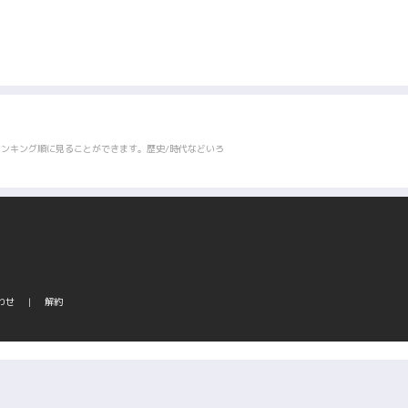
ンキング順に見ることができます。歴史/時代などいろ
わせ
解約