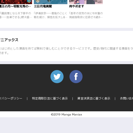
覇王の月～明智光秀の生涯～【分冊版】
三日月竜異聞
侍やめます
｢｢織田軍となら天下泰平の
｢伊達政宗──悪鬼のごとく
｢長年の苦労の末に今井藩の
道――到達できる｣燃え盛る
戦を続け、領地を拡大し続
剣術指南役に任命され絶頂
日輪がごとき覇王･織田信長
ける。独眼竜と呼ばれる以
にあった鮎川井左衛門。だ
に仕えた月、明智光秀。そ
前の若き伊達政宗とその父･
がそれから数年後、仕えて
の夢と挫折、そして思惑ま
輝宗の絆とは──?
いた今井藩は取り潰しにな
でを精緻に描く歴史ロマン!!
り、仕官先を求めて江戸に
自らの理想のために戦った
出るもなかなか士官はかな
マニアックス
武将･明智光秀の全てをこの
わず、妻子に負担を強いる
一冊に! ｢第一話 会見｣事の
生活が続いていた。大金を
始まり――明智光秀と織田
用立てした金貸しは今流行
をはじめとした漫画を待てば無料で楽しむことができるサービスです。歴史/時代に関連する漫画をラ
信長、二人の邂逅を描く。
りの商売｢そば屋｣をやるこ
めます。
｢あとがき&フォロー四コマ
とを提案するが、武士の面
&イラスト｣も収録。
子にこだわる井左衛門は首
を縦にふらない。しかし娘
の死をきっかけに…。本当
に大事なことは何か、生き
ることとは何か。笠太郎が
送るヒューマン時代劇。
イバシーポリシー
特定商取引法に基づく表示
資金決済法に基づく表示
お問い合
©2019 Manga Maniax