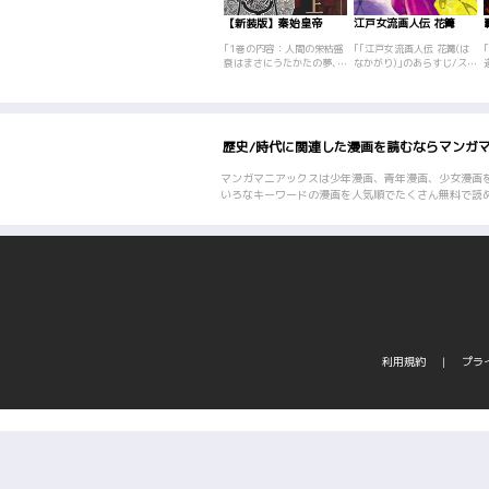
【新装版】秦始皇帝
江戸女流画人伝 花篝
｢1巻の内容：人間の栄枯盛
｢｢江戸女流画人伝 花篝(は
衰はまさにうたかたの夢、
なかがり)｣のあらすじ/スト
この世に生を享けた限り
ーリー澤田ふじ子の短編集
は、見果てぬ夢でも一度は
｢花篝-小説日本女流画人
栄華の夢を見てみたい
伝-｣のなかから江戸時代を
――――。そう思う趙の大
舞台にし た｢天の鳥｣｢悲の
商人・呂不韋は秦の公子・
枕｣｢風に啼く｣｢花篝｣の4作
歴史/時代に関連した漫画を読むならマンガ
子楚に自分の一生を賭けて
品を漫画化。男性画家に比
いた。全財産を投げ打ち子
べて後世に伝えられること
楚が秦の国を継ぐように働
も少ない、埋もれた女流画
マンガマニアックスは少年漫画、青年漫画、少女漫画
きかける呂不韋だった
家たちの波乱に富んだ人生
いろなキーワードの漫画を人気順でたくさん無料で読
が……。巨匠・久松文雄が
を描く。
描く中国古典の世界！
利用規約
プラ