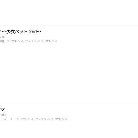
 ～少女ペット 2nd～
原九
復讐, バイオレンス, サスペンス/バイオレンス
シマ
下雌子
, ミステリー, バイオレンス, サスペンス/バイオレンス