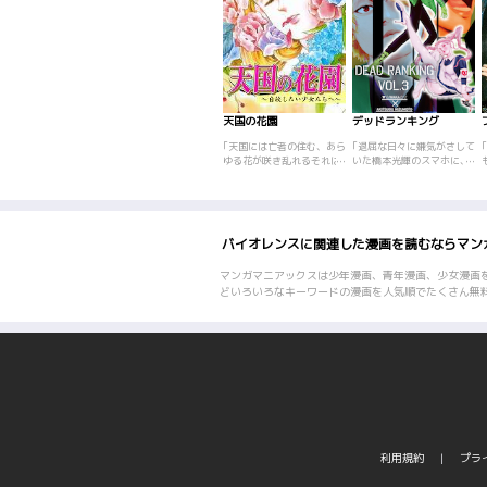
天国の花園
デッドランキング
｢天国には亡者の住む、あら
｢退屈な日々に嫌気がさして
ゆる花が咲き乱れるそれは
いた橋本光輝のスマホに、
美しい花園があるとい
突然インストールされた奇
う……しかし、そこから逃
妙なアプリ｢デッドランキン
げようとする者には……!?
グ｣。そこには、選ばれた
死にたがる少女の前に現れ
100人のクズ達で｢デッドオ
る不思議な天使により、ま
ーバー｣し合えという指令
バイオレンスに関連した漫画を読むならマン
た悪夢を抱えて楽園をさま
が。ランキング1位に君臨
ようのか!? <br>風邪薬を大
すべく、見えない敵を削除
量に含み、映画を観ながら
(デリート)しまくれ!
マンガマニアックスは少年漫画、青年漫画、少女漫画
ビールを飲む。死にたい少
どいろいろなキーワードの漫画を人気順でたくさん無
女｢ありさ｣が薄れる意識の
中に出会った｢冥界の管理
者｣とは!! 彼女が体験したの
は天国? それとも……
<br>4話を収録した読み応
えある｢天国の花園｣をぜ
ひ、ご堪能下さい!!
利用規約
プラ