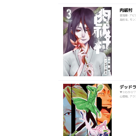
肉祓村
碧海景･アビ
高校生, モン
デッド
▼☆わか☆▽
心理戦, アク