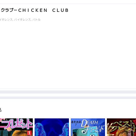
・クラブ－ＣＨＩＣＫＥＮ ＣＬＵＢ
イオレンス, バイオレンス, バトル
品