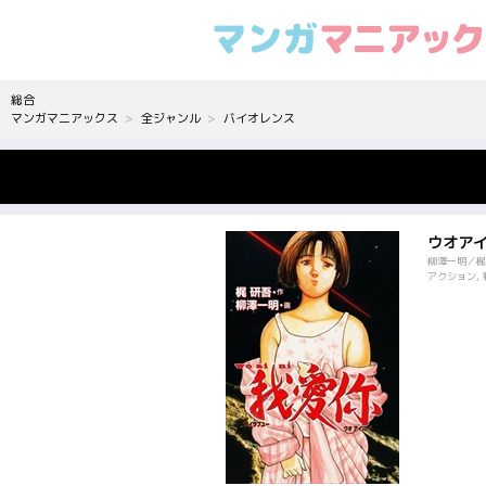
総合
マンガマニアックス
全ジャンル
バイオレンス
ウオア
柳澤一明／梶
アクション, 