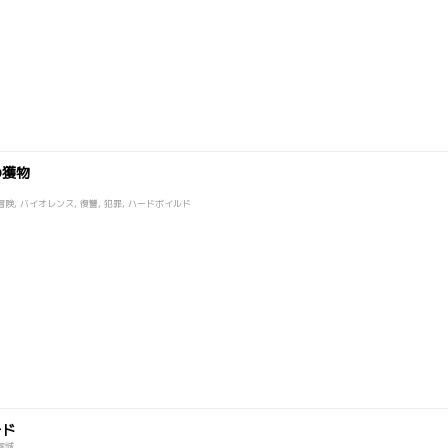
の獲物
険, バイオレンス, 復讐, 犯罪, ハードボイルド
ード
塚誠