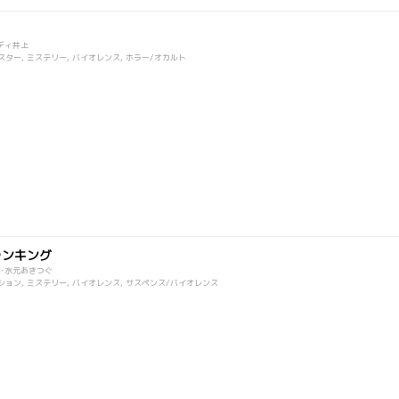
ディ井上
スター, ミステリー, バイオレンス, ホラー/オカルト
ランキング
･水元あきつぐ
ション, ミステリー, バイオレンス, サスペンス/バイオレンス