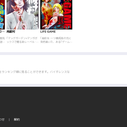
ベストフレンド 午前０時に奪われた顔
肉祓村
LIFE GAME
キャットディフェンス
潜入せよ！！
陰気
｢マッグガーデン×マンガボ
｢高校生･一ツ橋成哉の元に
｢伝説の時代劇ヒーロー、
｢外国人犯罪の温
周囲
ックスで贈る新レーベル･
突然届いた、ある｢ゲーム｣
｢丹下左膳｣が漫画界の巨
ド”、神に護ら
と思
MAGBOX第3弾作品! ｢イタ
への招待状。ただのイタズ
匠、小池一夫を原作に迎え
の“ヒートゥ島”
心は
イノ、イタイノ、トンデイ
ラと気にも留めない成哉だ
ついに漫画化!作画には卓越
あった“ゲイビー
信じ
ケ――…｣都市伝説\"肉祓村
ったが、何者かに拉致され
した画力を誇る、政岡とし
ゃんねるのオフ
、美
\"。富士の樹海、\"火穴
てしまい…。見知らぬ10人
やが華麗に描く!右目には大
ン”！？山谷の“
英子
\"と呼ばれる洞窟の先に隠
の男女を襲う恐怖の殺戮劇!
きな刀傷、右腕は切り落と
れ着いたらどー
を知
された自殺志願者の集落。
されている隻眼隻腕の剣士
なたの隣にある
、人
そこには悪しき食人文化が
｢丹下左膳｣。猫のように素
春島”の真実…
乗る
残っており、誘い込んだ者
早い身のこなしで敵を討つ!
りだくさん！わ
をランキング順に見ることができます。バイオレンスな
英子
を喰らうと噂されていた。
何故彼は右目と右腕を失っ
する、ヤバすぎ
法が
高校生･竜は行方不明の兄か
たのか?そんなサゼンの若き
命がけ取材を敢
。不
ら届いた手紙を頼りに肉祓
日の激闘ストーリー、第1
た！！
の誘
村を目指す。しかし、その
巻!(全9話を収録)
子。
村には捕らえた者の体を刃
英子
物で削ぎ落とす亡者\"肉削
儀式
人\"が徘徊していて…。碧
時、
海 景×アビディ井上のタッ
換わ
グで贈る戦慄のサスペンス
を手
ホラー、第1巻!!
思い
だっ
わせ
解約