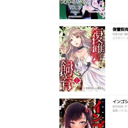
復讐飼育
作者不詳･篠
ミステリー, 
インゴ
田中克樹･天
過激, バトル