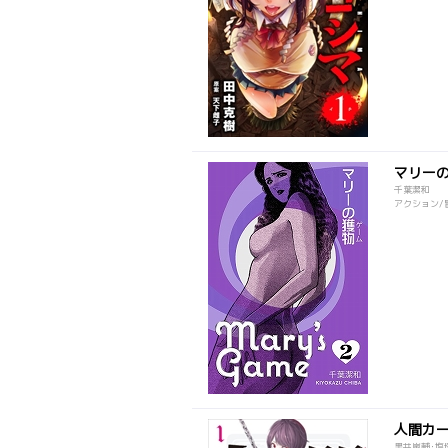
マリー
千葉潔和
アクション/冒
人間カ
黒井嵐輔･塩