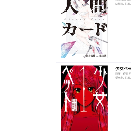
幼馴染, 犯罪
少女ペ
原作：作者不
愛憎劇, 犯罪