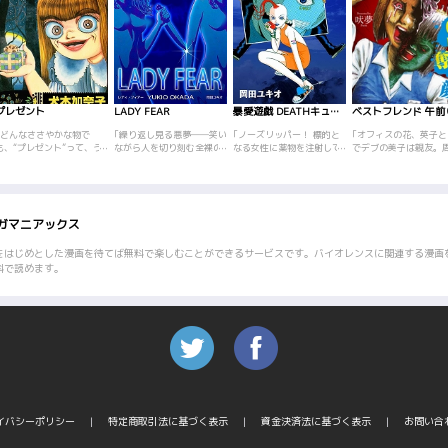
プレゼント
LADY FEAR
暴愛遊戯 DEATHキューピッド
｢どんなささやかな物で
｢繰り返し見る悪夢――笑い
｢ノーズリッパー！ 標的と
｢オフィスの花、英子と
も、“プレゼント”って、う
ながら人を切り刻む全裸の
なる女性に薬物を注射して
でデブの美子は親友。
れしいもの?でも、その裏に
女！その夢がフラッシュバ
鼻をそぎ落とす、猟奇的な
からも月とスッポンだ
は色んなドラマが隠されて
ックする時、突然の衝動に
無差別大量傷害犯。頭髪の
われていた二人だが、
いるのです。そんな“プレゼ
抑えが効かなくなり、血を
てっぺんが赤い、危ないキ
繋がっていると美子は
ント”に託された様々な想
見るまで際限なく暴力をふ
ューピッドの二人・ララと
ていた。しかしある日
い…。“プレゼント”に秘め
るい続け、射精してしまう
ラジ。ララはリッパーをお
子は引き立て役として
ガマニアックス
られた様々な人生…。これ
コーキ。そんなある日、性
びき寄せる囮としてノー
に利用されていたこと
はホラーの巨匠が贈る“恐怖
交中の男性が刃物でメッタ
ズ・クイーン・コンテスト
ってしまう。そんな折
のプレゼント”！！
刺しにされて殺されたとい
に出場するが……!? オリジ
生コンサルタントを名
をはじめとした漫画を待てば無料で楽しむことができるサービスです。バイオレンスに関連する漫画
うニュースに接し、記憶の
ナリティあふれるスタイリ
岸和田という女から、
料で読めます。
奥底から、忘れ去っていた
ッシュな筆致で描かれるフ
のように美しくなる方
はずの過去の体験が浮かび
ァンタジック・サイコホラ
あると持ちかけられる
上がる――。性欲と暴力の
ー・アクション！ 並ぶ物な
審に思いながらも、女
リビドー、血と汗、精……
し、唯一無二の作品集！
いを受けてしまった美
体液まみれに紡がれる、エ
不思議な人形工房で、
ロティック・サイコ・サス
の毛髪を使った怪しい
ペンス！ 著者の本領を発揮
が行われ……。午前零
したスピード感とバイオレ
英子と美子の顔は入れ
ンスに溢れる快作、ここに
り、美子は憧れの美貌
登場!!
にする。だが、これが
もよらぬ惨劇の始まり
イバシーポリシー
特定商取引法に基づく表示
資金決済法に基づく表示
た――!?
お問い合