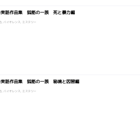
治実話作品集 狐筋の一族 死と暴力編
的, バイオレンス, ミステリー
治実話作品集 狐筋の一族 秘境と因習編
的, バイオレンス, ミステリー