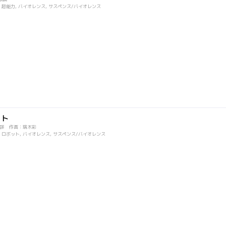
, 超能力, バイオレンス, サスペンス/バイオレンス
ット
詳 作画：瑞木彩
, ロボット, バイオレンス, サスペンス/バイオレンス