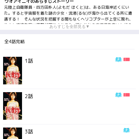
ウオアイニイのあらすじストーリー
元陸上自衛隊員・四方田朴人(よもだ ほくと)は、ある日海岸近くにい
た。すると宇宙服を着た謎の少女・流渚(るな)が海から出てくる所に遭
遇する！ そんな状況を把握する間もなくヘリコプターが上空に現れ、
朴人と流渚を狙い銃撃が開始される!! 訳も分からず流渚を庇いながら
あらすじを全部見る▼
難を逃れた朴人であったが、謎の多い流渚に関わったことで命を狙われ
てしまう事となる…。次々と襲いかかる国家の力に対して戦って行くSF
全4話完結
アクション作品!!
1話
2話
3話