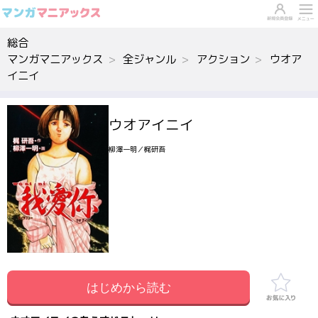
総合
マンガマニアックス
全ジャンル
アクション
ウオア
イニイ
ウオアイニイ
柳澤一明／梶研吾
はじめから読む