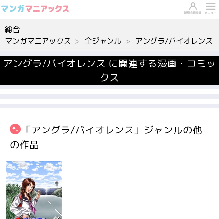
総合
マンガマニアックス
全ジャンル
アングラ/バイオレンス
アングラ/バイオレンス に関連する漫画・コミッ
クス
「アングラ/バイオレンス」ジャンルの他
の作品