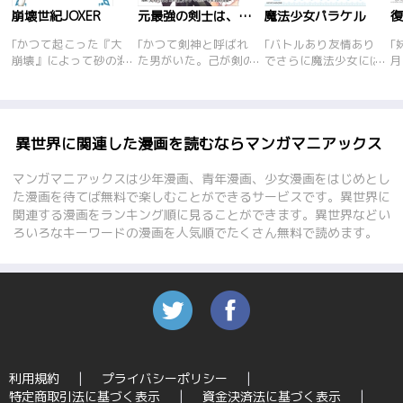
崩壊世紀JOXER
元最強の剣士は、異世界魔法に憧れる
魔法少女パラケル
｢かつて起こった『大
｢かつて剣神と呼ばれ
｢バトルあり友情あり
｢
崩壊』によって砂の海
た男がいた。己が剣の
でさらに魔法少女には
月
と化した世界。老戦士
頂きに立てたかを証明
お約束の変身シーン
た
レンと少年ジョウ、強
するためだけに、最強
も。魅力的なライバル
も
き絆で結ばれた二人の
の存在･龍に挑み勝利
魔法少女や魅力的でな
を
狩人は、魔物の力を宿
を納めた。そしてその
い魔法妖精など、サブ
は
らせた不思議な道具
まま生涯を終えた――
キャラクターも個性
異世界に関連した漫画を読むならマンガマニアックス
\"魔器\"を駆使し人な
はずだった。倒した龍
的。得意魔法は物理攻
らざる存在(モノ)『影
の力で異世界に転生!?
撃!?｢琴浦さん｣のえの
マンガマニアックスは少年漫画、青年漫画、少女漫画をはじめとし
蝕(カゲオチ)』を殲滅
前世で夢見た魔法を会
きづ先生がおくるちょ
た漫画を待てば無料で楽しむことができるサービスです。異世界に
すべく過酷な運命に立
得するため奔走する
っと変わった魔法少女
関連する漫画をランキング順に見ることができます。異世界などい
ち向かう!!壮大な冒険
が、才能ゼロの壁が立
ファンタジー4コマ
ろいろなキーワードの漫画を人気順でたくさん無料で読めます。
バトルファンタジー、
ちはだかる!才能ゼロ
堂々の開幕!!
などお構いなし、前世
の剣技で己の道を突き
進む無双ファンタジ
ー!!
利用規約
プライバシーポリシー
特定商取引法に基づく表示
資金決済法に基づく表示