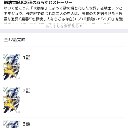
崩壊世紀JOXERのあらすじストーリー
かつて起こった『大崩壊』によって砂の海と化した世界。老戦士レンと
少年ジョウ、強き絆で結ばれた二人の狩人は、魔物の力を宿らせた不思
議な道具\"魔器\"を駆使し人ならざる存在(モノ)『影蝕(カゲオチ)』を殲
滅すべく過酷な運命に立ち向かう!!壮大な冒険バトルファンタジー、
あらすじを全部見る▼
堂々の開幕!!
全32話完結
1話
2話
3話