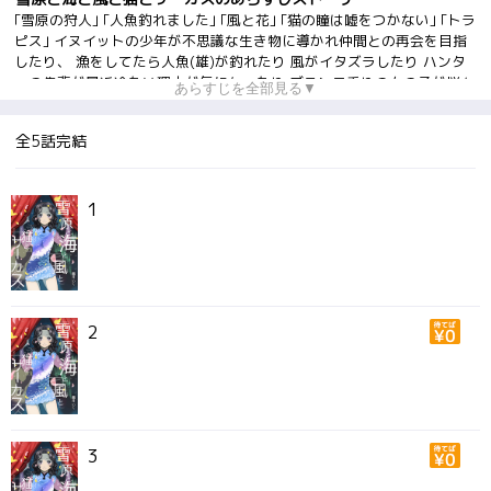
｢雪原の狩人｣ ｢人魚釣れました｣ ｢風と花｣ ｢猫の瞳は嘘をつかない｣ ｢トラ
ピス｣ イヌイットの少年が不思議な生き物に導かれ仲間との再会を目指
したり、 漁をしてたら人魚(雄)が釣れたり 風がイタズラしたり ハンタ
ーの先輩が最近冷たい理由が気になったり ブランコ乗りの女の子が悩ん
あらすじを全部見る▼
だりする バラエティーに富んだ5つの読み切りを収録。
全5話完結
1
2
3