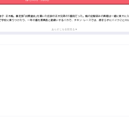
息子･正木梅。暴走族｢凶愛連合｣を築いた伝説の正木兄弟の3番目だった。梅の幼馴染みの真穂は一緒に東大に
で学校に乗りつけたり、一年の番を委員長と勘違いするバカで、チキン･レースでは、停まらずにバイクごと川
あらすじを全部見る▼