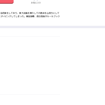
入る約束をしており、東大合格を果たしての再会を心待ちにして
にダイビングしてしまった。唯我独尊、自分自身がルールブック