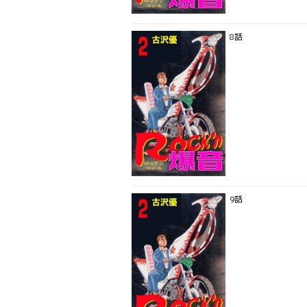
8話
9話