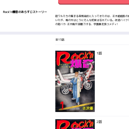
Rock'n爆音のあらすじストーリー
超ワルたちの集まる森熊高校に入ってきたのは、正木組組長の
いたが、梅の方はとうにそんな約束は忘れている。改造バイク
の超バカ･正木梅が活躍(?)する、学園暴走族コメディ!
全15話
1話
2話