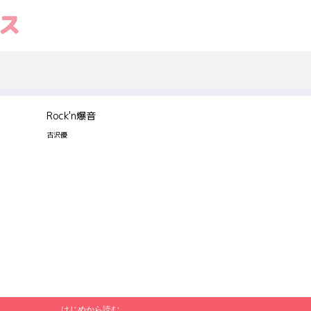
Rock'n爆音
古沢優
はじめから読む