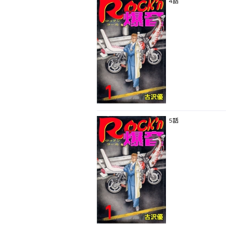
4話
5話