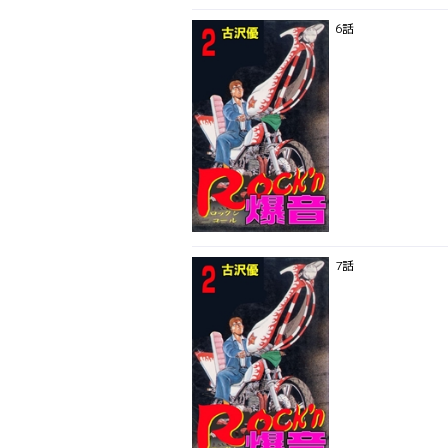
6話
7話