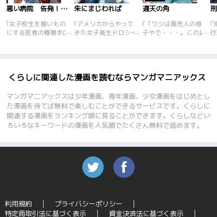
悪い病院 告発！！医療崩壊編
朱にまじわれば
通天の角
｢女子校生を喰いもの
｢アメリカからやって
｢「ワシは商売人の息
｢
にする医者の極悪手口
きた女子高生ドロシー
子やで・・・。この店
行
「女子校生専門違法中
が、ひょんなことから
で産声をあげてから今
受
絶医」、癌じゃないの
御朱印集めに!日本で
まで商人の根性が五臓
あ
に胃を切除された!?
の初めての友達もでき
六腑に染み込んどる
た
「バンコク極楽闘病
ての青春譚に心ホカホ
わ！」――大阪・新世
ル
記」、ホームレスを飼
カ。実際の神社仏閣の
界、「洋服の岩下」の
くらしに関連した漫画を読むならマンガマニアックス
い殺し診療報酬を荒稼
協力してもらった、本
跡取り息子・春男は店
ぐ「実録・行路病院」
邦初のガチンコ御朱印
も手伝わず、賭け将棋
マンガマニアックスは少年漫画、青年漫画、少女漫画をはじめとし
「ナース専門のレイプ
マンガです。
に明け暮れる毎日だ。
た漫画を待てば無料で楽しむことができるサービスです。くらしに
魔」――and more！
父親が経営する店がう
関連する漫画をランキング順に見ることができます。くらしなどい
思わず自分のかかりつ
まくいかず、彼が立て
ろいろなキーワードの漫画を人気順でたくさん無料で読めます。
け医を疑いたくなる、
直しを図ることに。は
病院にまつわる事件や
たして春男が目指すの
都市伝説などヤバい話
は日本一の商売人であ
をまとめたアンソロジ
った！
ーです。
利用規約
プライバシーポリシー
特定商取引法に基づく表示
資金決済法に基づく表示