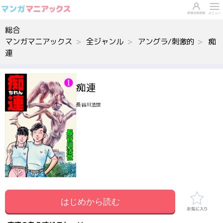
総合
マンガマニアックス
全ジャンル
アングラ/刺激的
痴
連
痴連
長谷川法世
はじめから読む