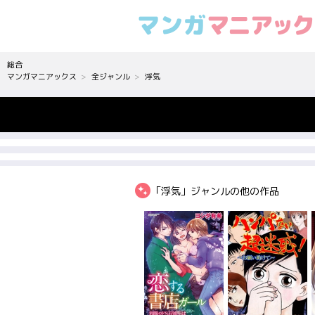
総合
マンガマニアックス
全ジャンル
浮気
「浮気」ジャンルの他の作品