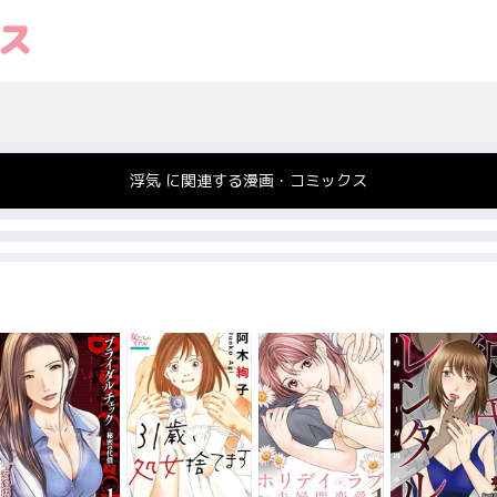
浮気 に関連する漫画・コミックス