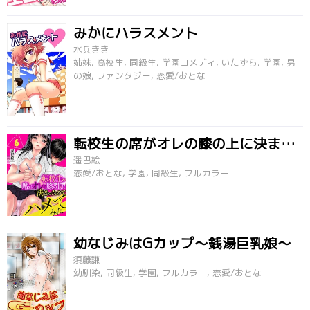
みかにハラスメント
水兵きき
姉妹, 高校生, 同級生, 学園コメディ, いたずら, 学園, 男
の娘, ファンタジー, 恋愛/おとな
転校生の席がオレの膝の上に決まったのでハメてみた
遥巴絵
恋愛/おとな, 学園, 同級生, フルカラー
幼なじみはGカップ～銭湯巨乳娘～
須藤謙
幼馴染, 同級生, 学園, フルカラー, 恋愛/おとな