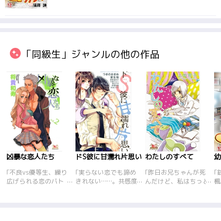
「同級生」ジャンルの他の作品
凶暴な恋人たち
ドS彼に甘濡れ片思い
わたしのすべて
｢不良vs優等生、繰り
｢実らない恋でも諦め
｢昨日お兄ちゃんが死
｢
広げられる恋のバト
きれない……。共感度
んだけど、私はちっと
楓
ル……。不良ばかりの
200%の極上ラブスト
も悲しくない。私にい
太
都立･楫音高校と良家
ーリー厳選7作品が集
つも無理ばかり言って
に
の子女ばかりの私立･
結! 彼に心まで弄ばれ
いた。「……もっと足
た
嘉慶学苑の生徒はお互
て……恋人に二度も裏
開けよ」と無理やり私
性