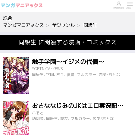
総合
マンガマニアックス
全ジャンル
同級生
同級生 に関連する漫画・コミックス
触手学園～イジメの代償～
SOFTNICA･KEWS
同級生, 学園, 触手, 復讐, フルカラー, 恋愛/おとな
おさななじみのJKはエロ実況配信者 ～親友の彼女を寝取るオレ～
かると
幼馴染, 同級生, 親友, フルカラー, 恋愛/おとな