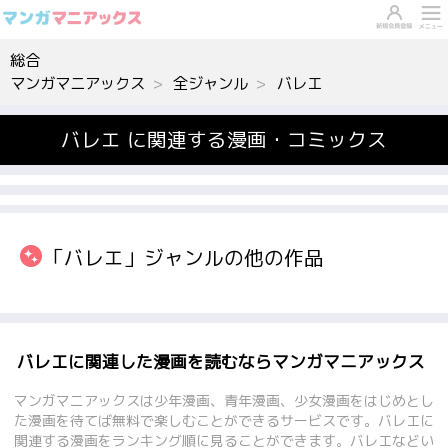
総合
マンガマニアックス
全ジャンル
バレエ
バレエ に関連する漫画・コミックス
「バレエ」ジャンルの他の作品
バレエに関連した漫画を読むならマンガマニアックス
マンガマニアックスは少年漫画、青年漫画、少女漫画をはじめとし
た漫画を待てば無料で楽しむことができるサービスです。バレエに
関連する漫画をランキング順に見ることができます。バレエなどい