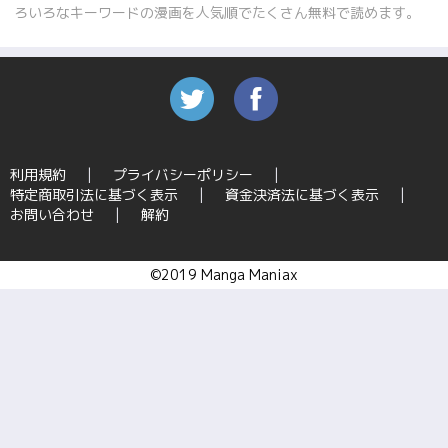
ろいろなキーワードの漫画を人気順でたくさん無料で読めます。
利用規約
プライバシーポリシー
特定商取引法に基づく表示
資金決済法に基づく表示
お問い合わせ
解約
©2019 Manga Maniax