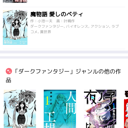
魔物語 愛しのベティ
作：小池一夫 画：叶精作
ダークファンタジー, バイオレンス, アクション, ラブ
コメ, 異世界
「ダークファンタジー」ジャンルの他の作
品