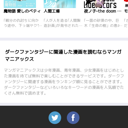
魔物語 愛しのベティ
人間工場
夜ノ子–the doom liberators–
｢親分の仇討ちに向か
｢人が人を造る｢人間製
｢一面の砂漠の中、巨
｢
う途中、下っ端ヤクザ
造計画｣が発令された
木「生命の樹」の恵み
だ
の肝川坦平は、怪我を
未来。会社員の磯原は
により人々が暮らす世
ー
してうずくまる異様な
恋人欲しさに謎の少
界。旅人のマウロとイ
ン
マント姿のぽっちゃり
年･大嶽が工場長を務
リィは訪れた街で、か
が
美少女に出会う。怪我
める｢人間工場｣を訪れ
つて内乱を引き起こし
界
の手当てをする坦平だ
るが…。
た反政府組織「夜の子
菌
ダークファンタジーに関連した漫画を読むならマンガ
が、なんと美少女のマ
（ライラ）」の噂を聞
を
マニアックス
ントの下は全裸!? ちょ
く。そんな折、反逆の
モ
っと間抜けだが心は真
罪で捕らえられた女
ラ
マンガマニアックスは少年漫画、青年漫画、少女漫画をはじめとし
っすぐな人間、坦平
性・モカを救うべく、
体
た漫画を待てば無料で楽しむことができるサービスです。ダークフ
と、復讐のため魔物を
マウロ達は街の統治者
は
ァンタジーに関連する漫画をランキング順に見ることができます。
追って魔界からやって
の元に向かうが、そこ
化
ダークファンタジーなどいろいろなキーワードの漫画を人気順でた
来た魔女ベティ･バレ
には驚愕の光景が広が
が
ンタインの不思議な愛
っていて…！？恐るべ
い
くさん無料で読めます。
の物語…。魔女を愛し
き秘密が隠された神樹
る
た人間と人間を愛した
を巡る衝撃のダークフ
し
魔女を描いた小池&叶
ァンタジー、始動！！
め
版『奥様は魔女』? テ
共
ーマはもちろん｢愛｣。
ー
1980年1月から1985
す