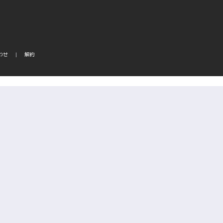
わせ
解約