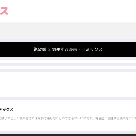
絶望感 に関連する漫画・コミックス
アックス
をはじめとした漫画を待てば無料で楽しむことができるサービスです。絶望感に関連する漫画をラン
。