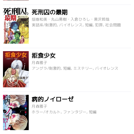
死刑囚の最期
烟巻和美・丸山勇樹・入倉ひろし・黒沢哲哉
実話系/刺激的, バイオレンス, 短編, 犯罪, 社会問題
拒食少女
月森雅子
アングラ/刺激的, 短編, ミステリー, バイオレンス
病的ノイローゼ
月森雅子
ホラー/オカルト, ファンタジー, 短編