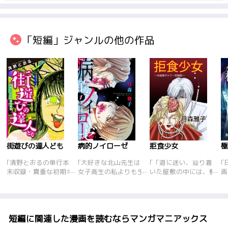
「短編」ジャンルの他の作品
街遊びの達人ども
病的ノイローゼ
拒食少女
極
｢清野とおるの単行本
｢大好きな北山先生は
｢「道に迷い、辿り着
｢
未収録・貴重な初期ギ
女子高生の私よりも生
いた屋敷の中には、檻
画
ャグ作品を一挙お蔵出
物室の人体模型に夢中
に入れられた何人もの
く
し！ 憂鬱になるたびに
だ。私は名前すら覚え
女たちがいた。ここは
選
〝埼京線〟と一体化す
てもらってはいなかっ
遊郭だと屋敷の主人に
せ
るニート男、道路の白
た…。先生は何故、あ
告げられる。気に入っ
団
線を何が何でも辿り続
の人体模型を大切にし
た娘を選べと言われて
県
短編に関連した漫画を読むならマンガマニアックス
ける男子学生、奇想天
ているのだろう…?そ
戸惑っている俺に、も
ら