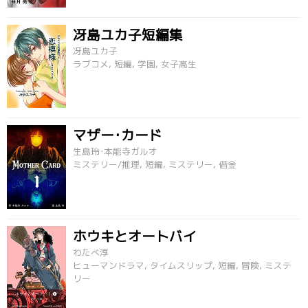
冴島ユカ子短編集
冴島ユカ子
ラブコメ, 短編, 学園, 女子高生
マザー･カード
生島玲･本能寺ガルオ
ミステリー/推理, 短編, ミステリー, 借金
ホウキとオートバイ
わたべ淳
ヒューマンドラマ, タイムスリップ, 短編, 冒険, ミステ
リー