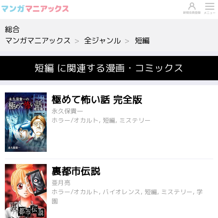
総合
マンガマニアックス
全ジャンル
短編
短編 に関連する漫画・コミックス
極めて怖い話 完全版
永久保貴一
ホラー/オカルト, 短編, ミステリー
裏都市伝説
亜月亮
ホラー/オカルト, バイオレンス, 短編, ミステリー, 学
園