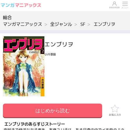
総合
マンガマニアックス
全ジャンル
SF
エンブリヲ
エンブリヲ
小川幸辰
はじめから読む
エンブリヲのあらすじストーリー
虫好きで快活な女子高生、布良ユリ子は、ある日森の中でイモ虫のよう