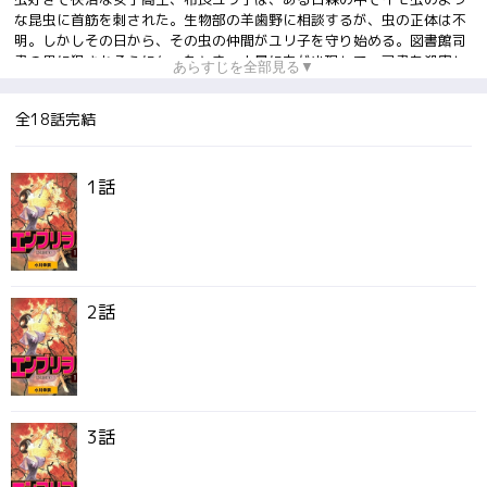
な昆虫に首筋を刺された。生物部の羊歯野に相談するが、虫の正体は不
明。しかしその日から、その虫の仲間がユリ子を守り始める。図書館司
書の男に犯されそうになったとき、大量に虫が出現して、司書を殺害し
あらすじを全部見る▼
てしまったのだ。その虫は、発声器官を持ち、どうやら人間の言葉を理
解するらしかった。水質汚染による突然変異か? 新たなる進化の産物な
全18話完結
のか?他にも生存限界まで巨大化して死んだ幼虫が見つかる。幼虫のま
ま成熟するしかなかった虫は、ユリ子の身体に卵を産みつけ…。
1話
2話
3話