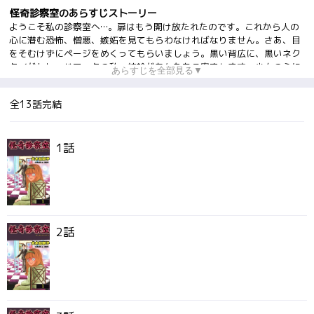
怪奇診察室のあらすじストーリー
ようこそ私の診察室へ…。扉はもう開け放たれたのです。これから人の
心に潜む恐怖、憎悪、嫉妬を見てもらわなければなりません。さあ、目
をそむけずにページをめくってもらいましょう。黒い背広に、黒いネク
タイがトレードマークの私、神輪があなたをご案内します。少女の心に
あらすじを全部見る▼
潜む闇と魔を描く、ホラー短編集。｢カルテ1 恋患い｣以下｢カルテ2 呪い
の回線｣｢カルテ3 いばら姫｣｢カルテ4 早過ぎた転生｣｢カルテ5 運命の恋
全13話完結
人｣｢カルテ6 悪夢の教室｣｢ホラーマンガ家はこうして創られる｣を収録。
1話
2話