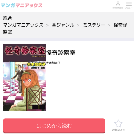
総合
マンガマニアックス
全ジャンル
ミステリー
怪奇診
察室
怪奇診察室
犬木加奈子
はじめから読む