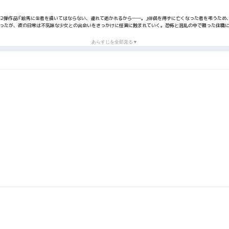
第2弾作品!｢絵馬に生者を描いてはならない、連れて逝かれるから――。｣伴侶を得ずに亡くなった者を弔うため
だったが、彼の日常は不気味な少女との出会いをきっかけに怪異に蝕まれていく。恐怖と混乱の中で頼った住職に
あらすじを全部見る▼