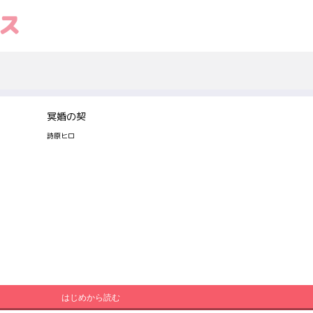
冥婚の契
詩原ヒロ
はじめから読む