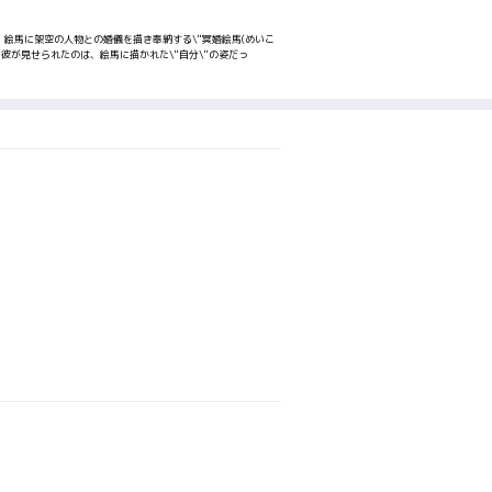
、絵馬に架空の人物との婚儀を描き奉納する\"冥婚絵馬(めいこ
彼が見せられたのは、絵馬に描かれた\"自分\"の姿だっ