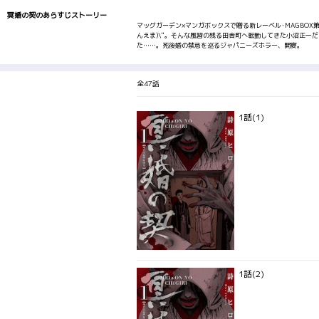
冥婚の契のあらすじストーリー
マッグガーデン×マンガボックスで贈る新レーベル･MAGBOX
んえま)\"。そんな風習の残る田舎町へ転勤してきた小沼正一
た……。死後婚の禁忌を巡るジャパニーズホラー、開宴。
全47話
1話(1)
1話(2)