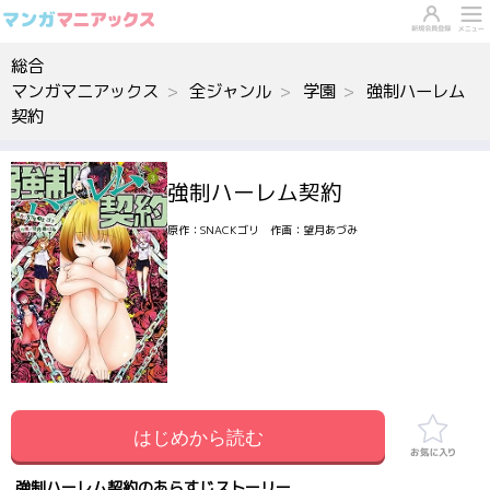
総合
マンガマニアックス
全ジャンル
学園
強制ハーレム
契約
強制ハーレム契約
原作：SNACKゴリ 作画：望月あづみ
はじめから読む
強制ハーレム契約のあらすじストーリー