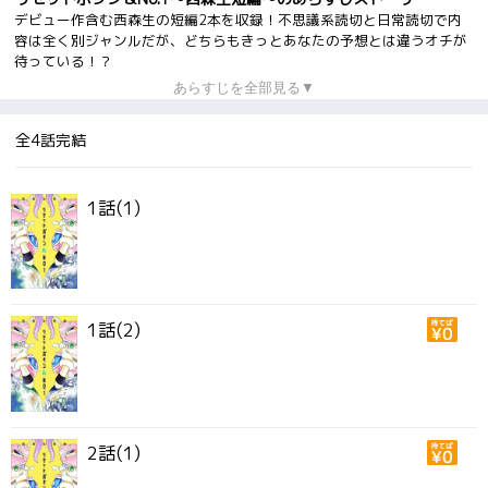
デビュー作含む西森生の短編2本を収録！不思議系読切と日常読切で内
容は全く別ジャンルだが、どちらもきっとあなたの予想とは違うオチが
待っている！？
あらすじを全部見る▼
全4話完結
1話(1)
1話(2)
2話(1)