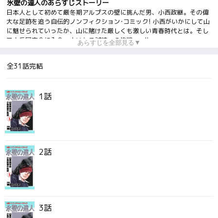
氷壁の達人のあらすじストーリー
日本人として初めて厳冬期アルプスの壁に挑んだ男、小西政継。その偉
大な足跡を追う自伝的ノンフィクション･コミック! 小西がいかにして山
に魅せられていったか、山に賭けた厳しくも激しい青春時代とは。そし
て山岳同志会に入会、大いなる試練への挑戦へ…!!
あらすじを全部見る▼
全31話完結
1話
2話
3話