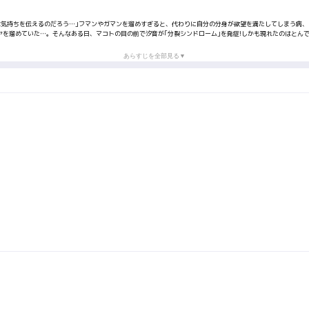
気持ちを伝えるのだろう…｣フマンやガマンを溜めすぎると、代わりに自分の分身が欲望を満たしてしまう病、｢
モヤを溜めていた…。そんなある日、マコトの目の前で汐音が｢分裂シンドローム｣を発症!しかも現れたのはとんで
あらすじを全部見る▼