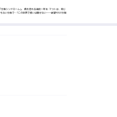
分裂シンドローム｣。 病を恐れる高校一年生･マコトは、同じ
もない分身で…?この世界で想いは隠せない――欲望MAX!分裂