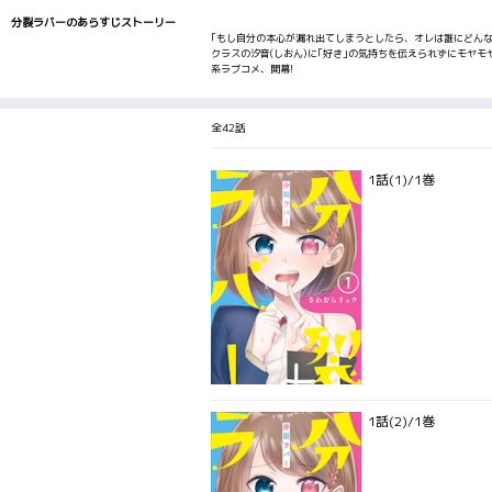
分裂ラバーのあらすじストーリー
｢もし自分の本心が漏れ出てしまうとしたら、オレは誰にどんな
クラスの汐音(しおん)に｢好き｣の気持ちを伝えられずにモヤ
系ラブコメ、開幕!
全42話
1話(1)/1巻
1話(2)/1巻