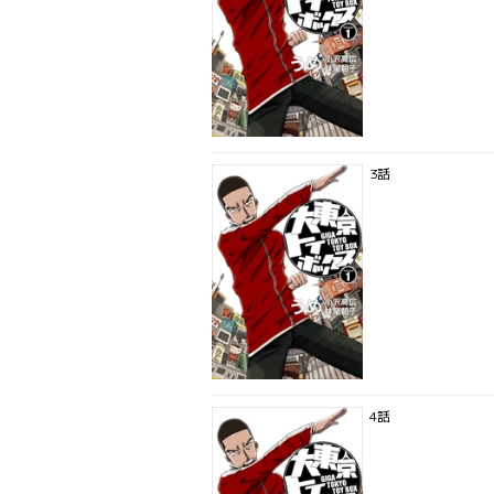
3話
4話