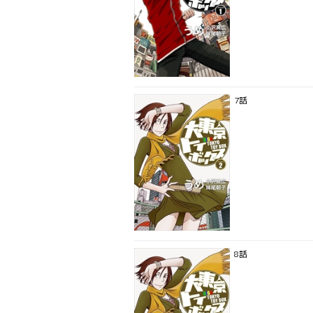
7話
8話