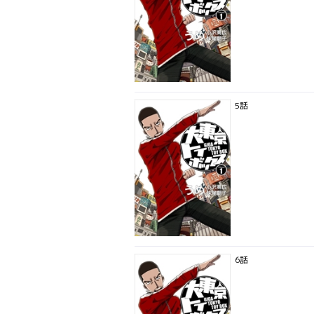
5話
6話