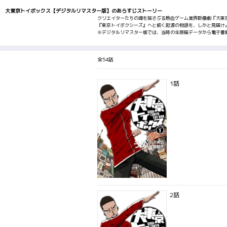
大東京トイボックス【デジタルリマスター版】のあらすじストーリー
クリエイターたちの魂を揺さぶる熱血ゲーム業界群像劇『大東京
『東京トイボクシーズ』へと続く起源の物語を、しかと見届けよ
※デジタルリマスター版では、当時の生原稿データから電子書
<1巻あらすじ>
ゲームクリエイターを目指す元気な関西娘･百田モモ。かろうじ
全54話
そこで企画見習いのモモを待ち受けるのは、夢と現実の違いを
面白いゲームのことしかアタマにない年中無休のゲームバカ･
1話
2話