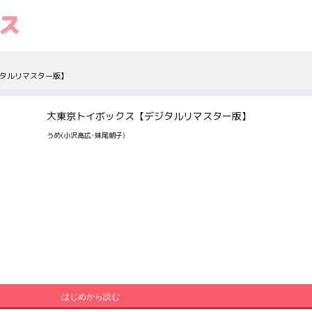
タルリマスター版】
大東京トイボックス【デジタルリマスター版】
うめ(小沢高広･妹尾朝子)
はじめから読む