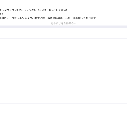
トイボックス』が、<デジタルリマスター版>として復活!
!!
籍用にデータをフルリメイク。巻末には、当時の秘蔵ネームを一部収録しております
あらすじを全部見る▼
て採用されたのは、あの天川太陽のいるゲーム制作会社･スタジオG3。
痛感させられるリアルな修業の日々だった――!
太陽、キャリアだが隠れた趣味を持つ月山星乃ほか、個性豊かなアイツらが、今日もアキバの片隅でゲーム魂を燃