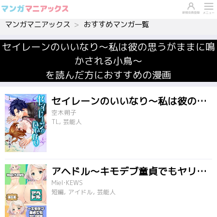
マンガマニアックス
おすすめマンガ一覧
セイレーンのいいなり～私は彼の思うがままに鳴
かされる小鳥～
を読んだ方におすすめの漫画
セイレーンのいいなり～私は彼の思うがままに鳴かされる小鳥～
空木朔子
TL, 芸能人
アヘドル～キモデブ童貞でもヤリ放題出し放題～
Miel･KEWS
短編, アイドル, 芸能人