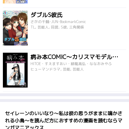
ダブルS彼氏
さがの千鶴･JUN･BookmarkComic
TL, 芸能人, 同居, S彼, 三角関係
病み本COMIC～カリスマモデル、DV、ドラッグ、SEX～
HITOE・すえますあい・緋龍高弘・ななおみやふ
ヒューマンドラマ, 芸能, 芸能人
セイレーンのいいなり～私は彼の思うがままに鳴かさ
れる小鳥～を読んだ方におすすめの漫画を読むならマ
ンガマニアックス