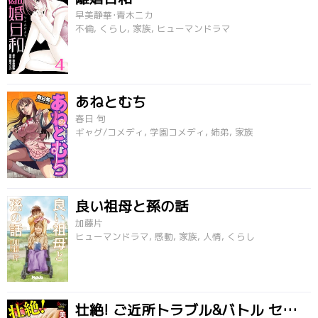
早美静華･青木ニカ
不倫, くらし, 家族, ヒューマンドラマ
あねとむち
春日 旬
ギャグ/コメディ, 学園コメディ, 姉弟, 家族
良い祖母と孫の話
加藤片
ヒューマンドラマ, 感動, 家族, 人情, くらし
壮絶! ご近所トラブル&バトル セレブ主婦の浮気現場を盗み聴いたら?