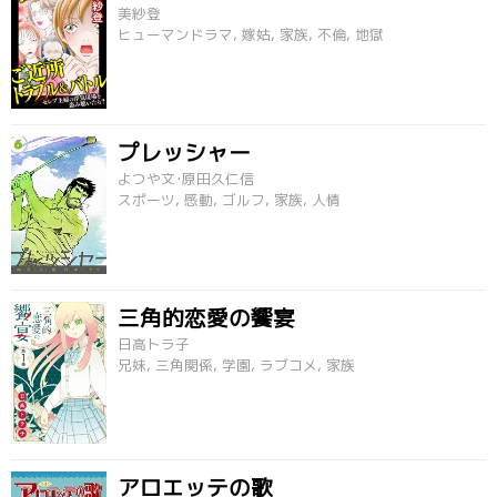
美紗登
ヒューマンドラマ, 嫁姑, 家族, 不倫, 地獄
プレッシャー
よつや文･原田久仁信
スポーツ, 感動, ゴルフ, 家族, 人情
三角的恋愛の饗宴
日高トラ子
兄妹, 三角関係, 学園, ラブコメ, 家族
アロエッテの歌