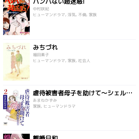
ハンパない超迷惑!
中村咲紀
ヒューマンドラマ, 浮気, 不倫, 家族
みちづれ
福田素子
ヒューマンドラマ, 家族, 社会人
虐待被害者母子を助けて～シェルター～
あまねかずみ
家族, ヒューマンドラマ
離婚日和