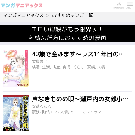
マンガマニアックス
おすすめマンガ一覧
エロい母娘がもう限界ッ！
を読んだ方におすすめの漫画
42歳で産みます～レス11年目の妊娠～
宮島葉子
結婚, 生活, 出産, 育児, くらし, 家族, 人情
声なきものの唄～瀬戸内の女郎小屋～
安武わたる
家族, 時代モノ, 人情, ヒューマンドラマ