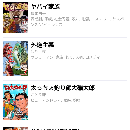
ヤバイ家族
榎本由美
愛憎劇, 家族, 社会問題, 嫁姑, 地獄, ミステリー, サスペ
ンス/バイオレンス
外道主義
はやせ淳
サラリーマン, 家族, 釣り, 人情, コメディ
太っちょ釣り師大磯太郎
さとう輝
ヒューマンドラマ, 家族, 釣り