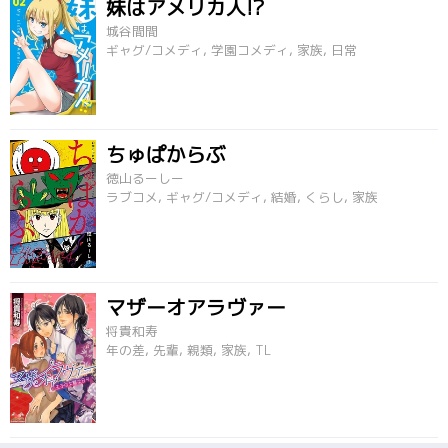
妹はアメリカ人!?
城谷間間
ギャグ/コメディ, 学園コメディ, 家族, 日常
ちゅぱからぶ
徳山るーしー
ラブコメ, ギャグ/コメディ, 結婚, くらし, 家族
マザーオアラヴァー
将貴和寿
年の差, 先輩, 親類, 家族, TL