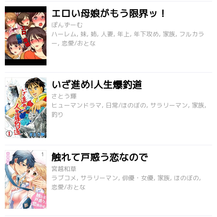
エロい母娘がもう限界ッ！
ぽんずーむ
ハーレム, 妹, 姉, 人妻, 年上, 年下攻め, 家族, フルカラ
ー, 恋愛/おとな
いざ進め!人生爆釣道
さとう輝
ヒューマンドラマ, 日常/ほのぼの, サラリーマン, 家族,
釣り
触れて戸惑う恋なので
宮越和草
ラブコメ, サラリーマン, 俳優・女優, 家族, ほのぼの,
恋愛/おとな