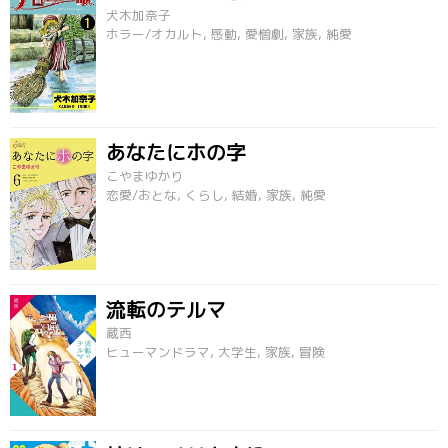
犬木加奈子
ホラー/オカルト, 感動, 愛憎劇, 家族, 純愛
あなたにホの字
こやまゆかり
恋愛/おとな, くらし, 結婚, 家族, 純愛
流転のテルマ
蔵西
ヒューマンドラマ, 大学生, 家族, 冒険