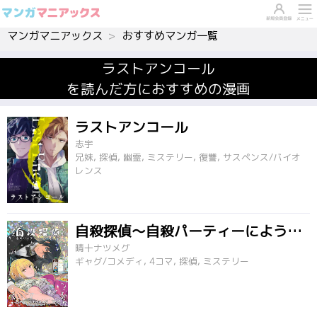
マンガマニアックス
おすすめマンガ一覧
ラストアンコール
を読んだ方におすすめの漫画
ラストアンコール
志宇
兄妹, 探偵, 幽霊, ミステリー, 復讐, サスペンス/バイオ
レンス
自殺探偵～自殺パーティーにようこそ～
晴十ナツメグ
ギャグ/コメディ, 4コマ, 探偵, ミステリー