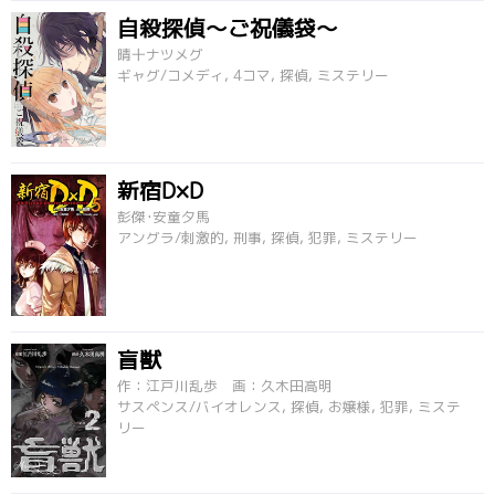
自殺探偵～ご祝儀袋～
晴十ナツメグ
ギャグ/コメディ, 4コマ, 探偵, ミステリー
新宿D×D
彭傑･安童夕馬
アングラ/刺激的, 刑事, 探偵, 犯罪, ミステリー
盲獣
作：江戸川乱歩 画：久木田高明
サスペンス/バイオレンス, 探偵, お嬢様, 犯罪, ミステ
リー