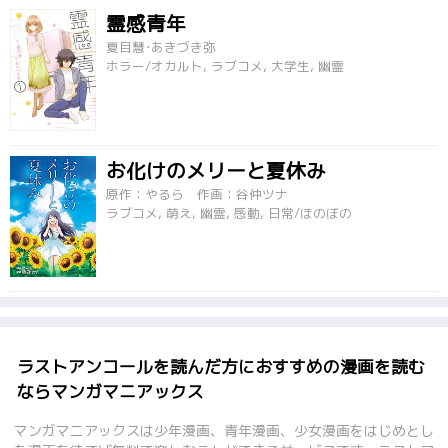
霊感青年
夏目慧･あきづき弥
ホラー/オカルト, ラブコメ, 大学生, 幽霊
お化けのメリーと夏休み
原作：やるら 作画：谷仲ツナ
ラブコメ, 萌え, 幽霊, 感動, 日常/ほのぼの
ラストアンコールを読んだ方におすすめの漫画を読む
ならマンガマニアックス
マンガマニアックスは少年漫画、青年漫画、少女漫画をはじめとし