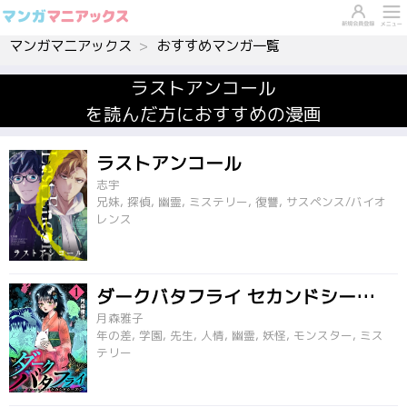
マンガマニアックス
おすすめマンガ一覧
ラストアンコール
を読んだ方におすすめの漫画
ラストアンコール
志宇
兄妹, 探偵, 幽霊, ミステリー, 復讐, サスペンス/バイオ
レンス
ダークバタフライ セカンドシーズン
月森雅子
年の差, 学園, 先生, 人情, 幽霊, 妖怪, モンスター, ミス
テリー