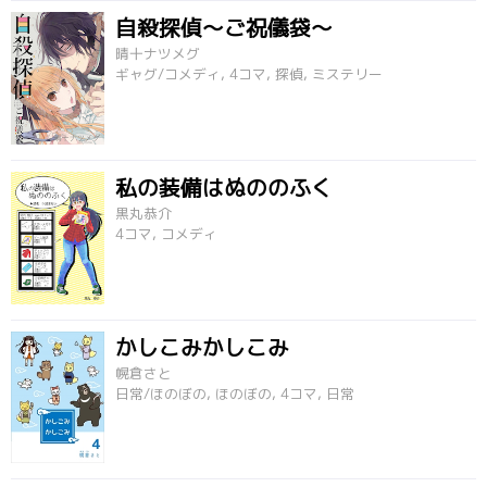
自殺探偵～ご祝儀袋～
晴十ナツメグ
ギャグ/コメディ, 4コマ, 探偵, ミステリー
私の装備はぬののふく
黒丸恭介
4コマ, コメディ
かしこみかしこみ
幌倉さと
日常/ほのぼの, ほのぼの, 4コマ, 日常