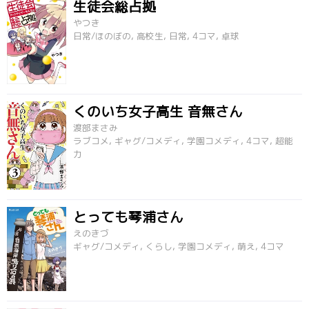
生徒会総占拠
やつき
日常/ほのぼの, 高校生, 日常, 4コマ, 卓球
くのいち女子高生 音無さん
渡部まさみ
ラブコメ, ギャグ/コメディ, 学園コメディ, 4コマ, 超能
力
とっても琴浦さん
えのきづ
ギャグ/コメディ, くらし, 学園コメディ, 萌え, 4コマ