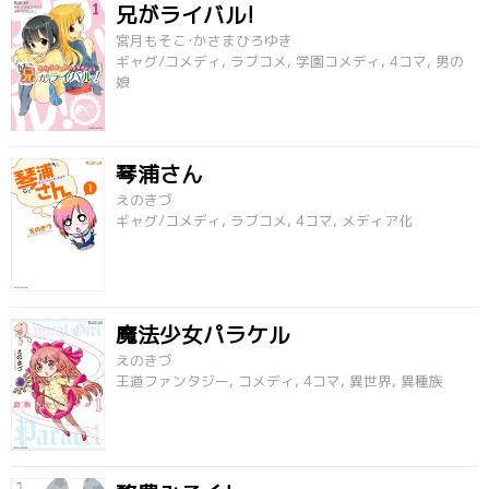
兄がライバル!
宮月もそこ･かさまひろゆき
ギャグ/コメディ, ラブコメ, 学園コメディ, 4コマ, 男の
娘
琴浦さん
えのきづ
ギャグ/コメディ, ラブコメ, 4コマ, メディア化
魔法少女パラケル
えのきづ
王道ファンタジー, コメディ, 4コマ, 異世界, 異種族