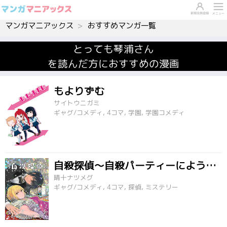
マンガマニアックス
おすすめマンガ一覧
とっても琴浦さん
を読んだ方におすすめの漫画
もよりずむ
サイトウニガミ
ギャグ/コメディ, 4コマ, 学園, 学園コメディ
自殺探偵～自殺パーティーにようこそ～
晴十ナツメグ
ギャグ/コメディ, 4コマ, 探偵, ミステリー