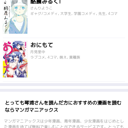
酪農みるく!
さんりようこ
ギャグ/コメディ, 大学生, 学園コメディ, 先生, 4コマ
おにもて
月見里中
ラブコメ, 4コマ, 萌え, 異種族
とっても琴浦さんを読んだ方におすすめの漫画を読む
ならマンガマニアックス
マンガマニアックスは少年漫画、青年漫画、少女漫画をはじめとし
た漫画を待てば無料で楽しむことができるサービスです。とっても