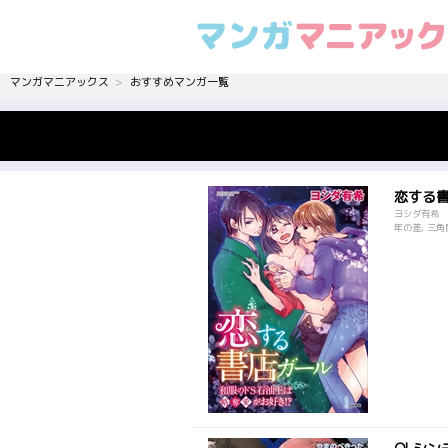
マンガマニアックス
おすすめマンガ一覧
恋する書
ヨシダ有希
年の差, 三角関