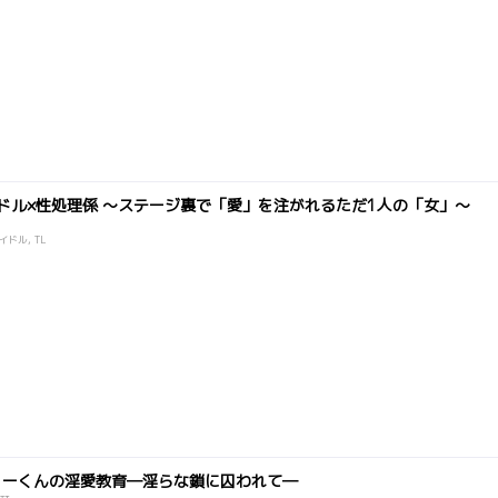
ドル×性処理係 ～ステージ裏で「愛」を注がれるただ1人の「女」～
イドル, TL
カーくんの淫愛教育―淫らな鎖に囚われて―