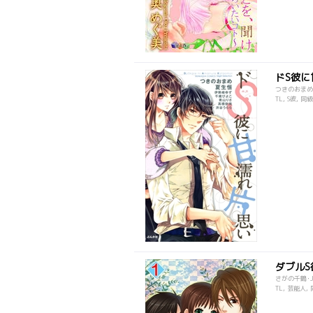
ドS彼に
つきのおまめ
TL, S彼, 
ダブルS
さがの千鶴･JU
TL, 芸能人,