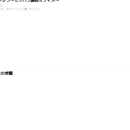
ンデレラ～セクハラ調教オフィス～
た
 OL, サラリーマン, S彼, オフィス
女の受難