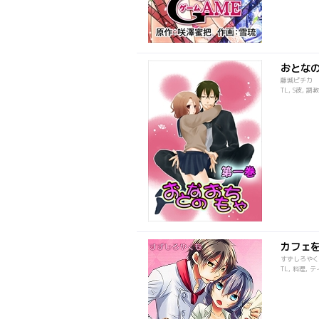
おとな
藤城ピチカ
TL, S彼, 
カフェ
すずしろやく
TL, 料理, 