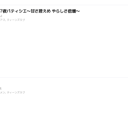
!?夜パティシエ～甘さ控えめ やらしさ倍増～
よ
シリアス, ティーンズラブ
琉
イケメン, ティーンズラブ