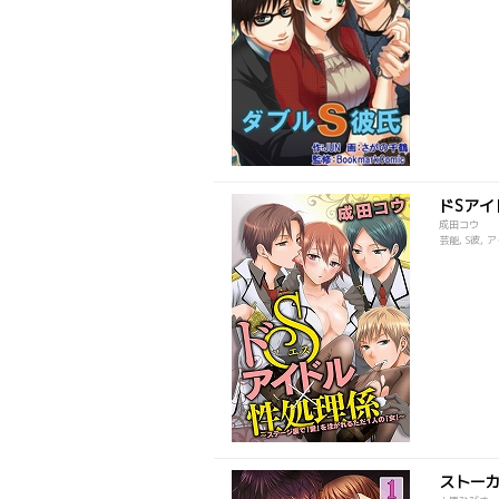
ドSアイ
成田コウ
芸能, S彼, ア
ストー