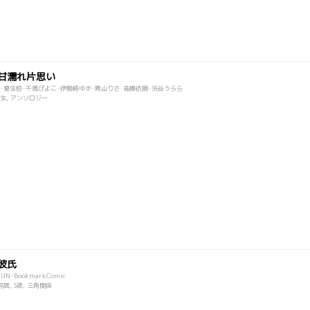
甘濡れ片思い
･夏生恒･千歳ぴよこ･伊勢崎ゆず･青山りさ･高橋依摘･渋谷うらら
同級生, アンソロジー
彼氏
N･BookmarkComic
 同居, S彼, 三角関係