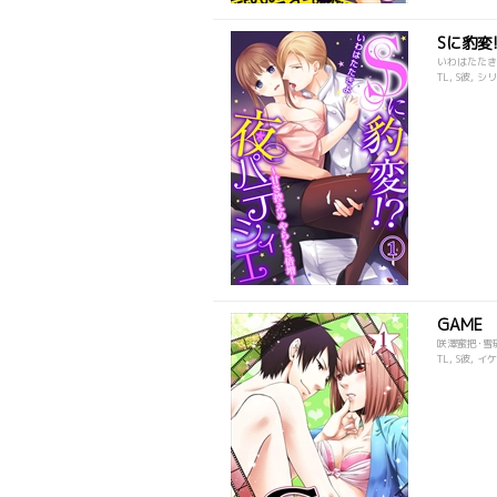
Sに豹変
いわはたたき
TL, S彼, 
GAME
咲澤蜜把･雪
TL, S彼, 