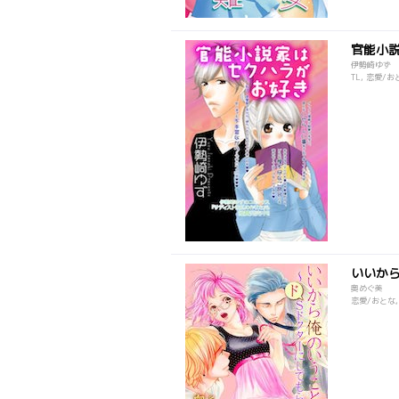
官能小
伊勢崎ゆず
TL, 恋愛/お
いいか
奥めぐ美
恋愛/おとな,