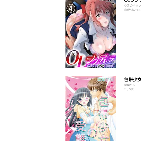
OLシ
やまのべきっ
恋愛/おとな,
包帯少
夏葉ヤシ
TL, S彼