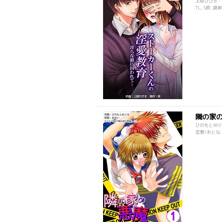
上原ひびき・
TL, S彼, 調教
隣の家
ひのもとめぐ
恋愛/おとな, 