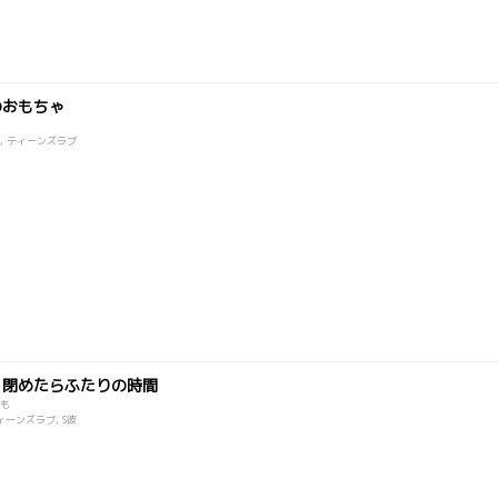
のおもちゃ
調教, ティーンズラブ
を閉めたらふたりの時間
も
ティーンズラブ, S彼