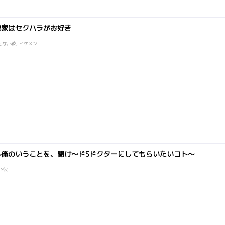
説家はセクハラがお好き
とな, S彼, イケメン
ら俺のいうことを、聞け～ドSドクターにしてもらいたいコト～
 S彼