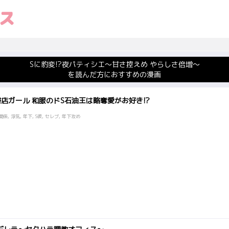
Sに豹変!?夜パティシエ～甘さ控えめ やらしさ倍増～
を読んだ方におすすめの漫画
店ガール 和服のドS石油王は略奪愛がお好き!?
係, 浮気, 年下, S彼, セレブ, 年下攻め