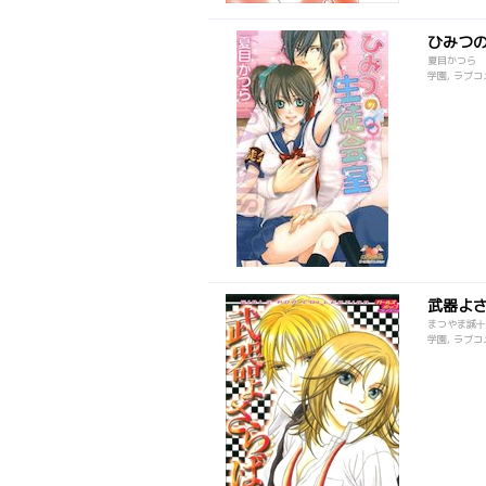
ひみつ
夏目かつら
学園, ラブコメ
武器よ
まつやま誠十
学園, ラブコメ