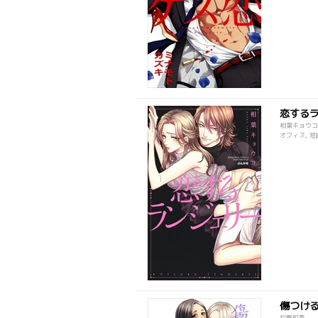
恋する
相葉キョウコ
オフィス, 短編
傷つけ
将貴和寿