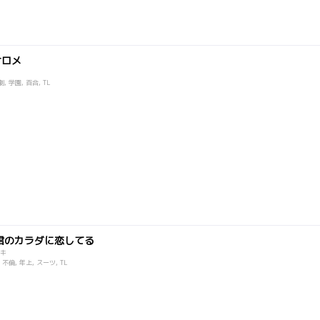
サロメ
, 学園, 百合, TL
君のカラダに恋してる
キ
 不倫, 年上, スーツ, TL