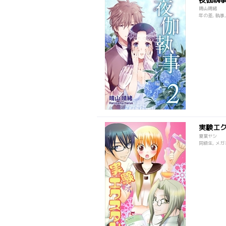
晴山晴緒
年の差, 執事,
実験エ
夏葉ヤシ
同級生, メガネ