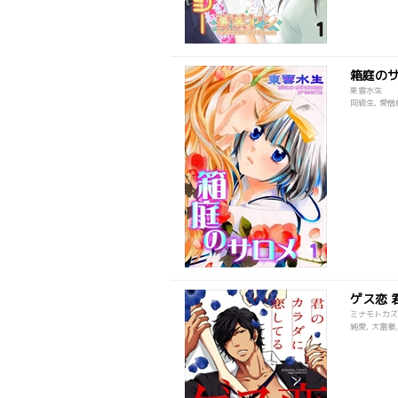
箱庭の
東雲水生
同級生, 愛憎劇
ゲス恋 
ミナモトカズ
純愛, 大富豪,