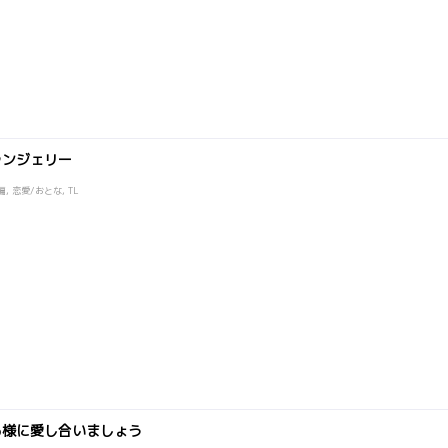
ランジェリー
, 恋愛/おとな, TL
る様に愛し合いましょう