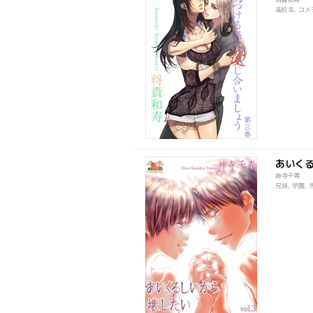
高校生, コメ
あいく
神寺千寿
兄妹, 学園, 