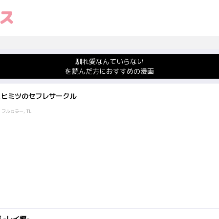
馴れ愛なんていらない
を読んだ方におすすめの漫画
とヒミツのセフレサークル
 フルカラー, TL
 -レイ編-