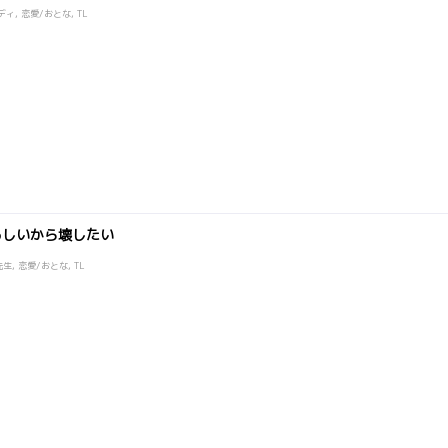
ディ, 恋愛/おとな, TL
るしいから壊したい
先生, 恋愛/おとな, TL