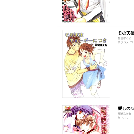
その天
藤堂はくる
ラブコメ, TL
愛しの
夏咲たかお
年下, TL