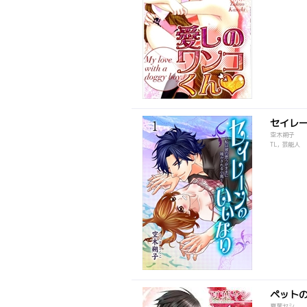
セイレ
空木朔子
TL, 芸能人
ペット
夏葉ヤシ