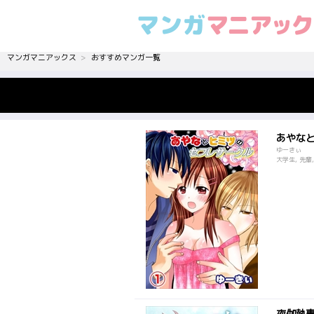
マンガマニアックス
おすすめマンガ一覧
あやな
ゆーきぃ
大学生, 先輩,
夜伽執事