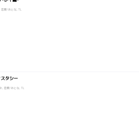
 恋愛/おとな, TL
クスタシー
, 恋愛/おとな, TL